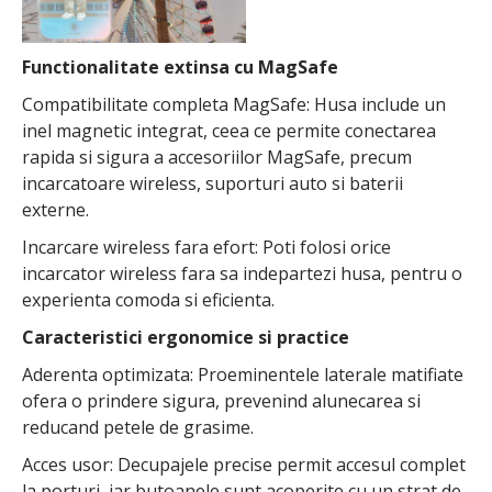
Functionalitate extinsa cu MagSafe
Compatibilitate completa MagSafe: Husa include un
inel magnetic integrat, ceea ce permite conectarea
rapida si sigura a accesoriilor MagSafe, precum
incarcatoare wireless, suporturi auto si baterii
externe.
Incarcare wireless fara efort: Poti folosi orice
incarcator wireless fara sa indepartezi husa, pentru o
experienta comoda si eficienta.
Caracteristici ergonomice si practice
Aderenta optimizata: Proeminentele laterale matifiate
ofera o prindere sigura, prevenind alunecarea si
reducand petele de grasime.
Acces usor: Decupajele precise permit accesul complet
la porturi, iar butoanele sunt acoperite cu un strat de