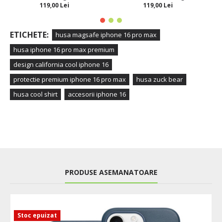
119,00 Lei
119,00 Lei
ETICHETE:
husa magsafe iphone 16 pro max
husa iphone 16 pro max premium
design california cool iphone 16
protectie premium iphone 16 pro max
husa zuck bear
husa cool shirt
accesorii iphone 16
PRODUSE ASEMANATOARE
Stoc epuizat