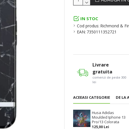
IN STOC
Cod produs:
Richmond & Fin
EAN:
7350111352721
Livrare
gratuita
comenzi de peste 300
lei
ACEEASI CATEGORIE
DE LA 
Husa Adidas
Moulded Iphone 13
Pro/13 Colorata
125,00 Lei