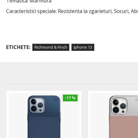
Tematica: Marmura
Caracteristici speciale: Rezistenta la zgarieturi, Socuri, A
ETICHETE:
Richmond & Finch
Iphone 13
-17 %