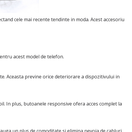
ectand cele mai recente tendinte in moda. Acest accesoriu
entru acest model de telefon.
e. Aceasta previne orice deteriorare a dispozitivului in
bil. In plus, butoanele responsive ofera acces complet la
adauga un plus de comoditate si elimina nevoia de cabluri