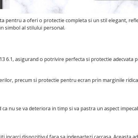
 pentru a oferi o protectie completa si un stil elegant, refl
n simbol al stilului personal.
 6.1, asigurand o potrivire perfecta si protectie adecvata p
lor, precum si protectie pentru ecran prin marginile ridicat
d ca nu se va deteriora in timp si va pastra un aspect impeca
i incarci dispozitivul fara sa indepartezi carcasa. Aceasta 