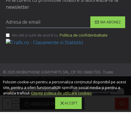
Fii la curent cu promotiile noastre si aboneaza-te la
newsletter
MA ABONEZ
Am citit şi sunt de acord cu
Politica de confidentialitate
© 2025 MOBILPHONE GSM PARTS SRL, CIF: RO 36661720 - Toate
drepturile rezervate - by DevPro.ro
Folosim cookie-uri pentru a personaliza conținutul disponibil pe acest
site, pentru a oferi funcționalităti specifice social media și pentru a
analiza traficul.
Citește politica de utilizare cookies
ADAUGĂ ÎN COŞ
ACCEPT