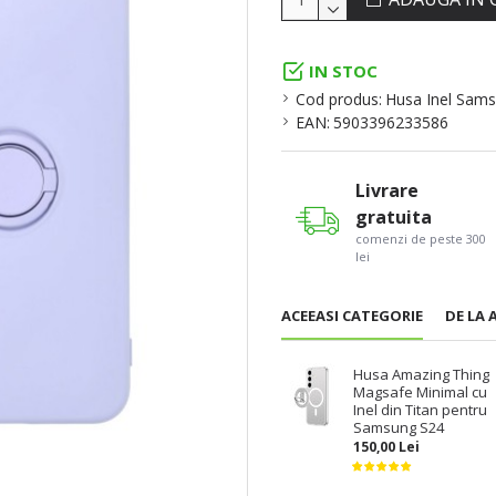
IN STOC
Cod produs:
Husa Inel Sam
EAN:
5903396233586
Livrare
gratuita
comenzi de peste 300
lei
ACEEASI CATEGORIE
DE LA 
Husa Amazing Thing
Magsafe Minimal cu
Inel din Titan pentru
Samsung S24
150,00 Lei