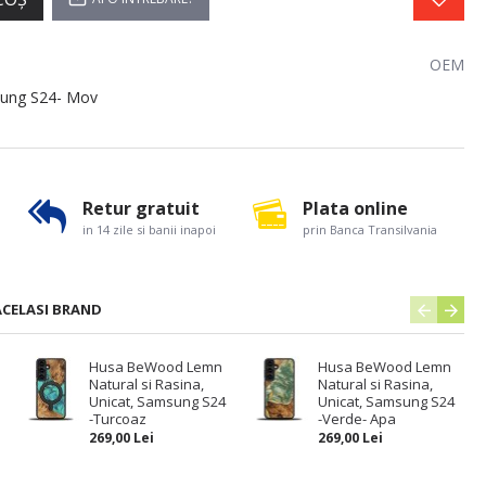
OEM
sung S24- Mov
Retur gratuit
Plata online
in 14 zile si banii inapoi
prin Banca Transilvania
ACELASI BRAND
Husa BeWood Lemn
Husa BeWood Lemn
Natural si Rasina,
Natural si Rasina,
Unicat, Samsung S24
Unicat, Samsung S24
-Turcoaz
-Verde- Apa
269,00 Lei
269,00 Lei