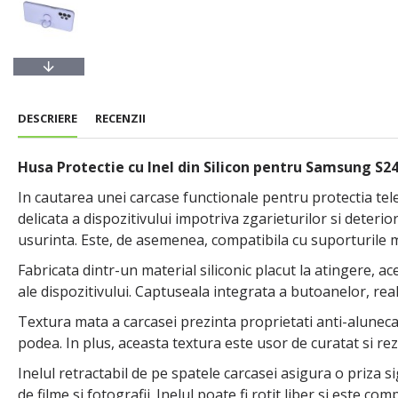
DESCRIERE
RECENZII
Husa Protectie cu Inel din Silicon pentru Samsung S2
In cautarea unei carcase functionale pentru protectia tel
delicata a dispozitivului impotriva zgarieturilor si deterio
usurinta. Este, de asemenea, compatibila cu suporturile m
Fabricata dintr-un material siliconic placut la atingere, a
ale dispozitivului. Captuseala integrata a butoanelor, real
Textura mata a carcasei prezinta proprietati anti-alunecar
podea. In plus, aceasta textura este usor de curatat si rez
Inelul retractabil de pe spatele carcasei asigura o priza sig
de filme si fotografii. Inelul poate fi rotit liber si este c