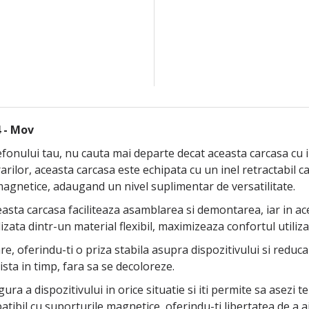
4 - Mov
efonului tau, nu cauta mai departe decat aceasta carcasa cu 
rarilor, aceasta carcasa este echipata cu un inel retractabil c
agnetice, adaugand un nivel suplimentar de versatilitate.
ceasta carcasa faciliteaza asamblarea si demontarea, iar in ac
izata dintr-un material flexibil, maximizeaza confortul utiliz
e, oferindu-ti o priza stabila asupra dispozitivului si reduc
ista in timp, fara sa se decoloreze.
ura a dispozitivului in orice situatie si iti permite sa asezi t
ompatibil cu suporturile magnetice, oferindu-ti libertatea de a 