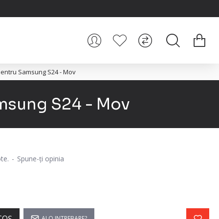
n pentru Samsung S24 - Mov
Samsung S24 - Mov
te.
-
Spune-ţi opinia
COŞ
AI O INTREBARE?