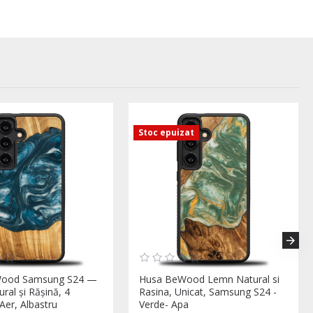
Stoc epuizat
ood Samsung S24 —
Husa BeWood Lemn Natural si
ral și Rășină, 4
Rasina, Unicat, Samsung S24 -
Aer, Albastru
Verde- Apa