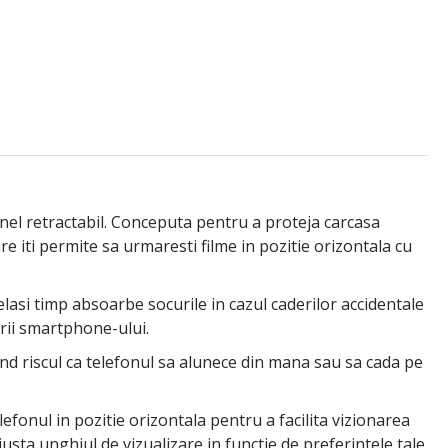
inel retractabil. Conceputa pentru a proteja carcasa
are iti permite sa urmaresti filme in pozitie orizontala cu
elasi timp absoarbe socurile in cazul caderilor accidentale
arii smartphone-ului.
and riscul ca telefonul sa alunece din mana sau sa cada pe
elefonul in pozitie orizontala pentru a facilita vizionarea
ajusta unghiul de vizualizare in functie de preferintele tale.