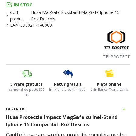
IN STOC
Cod
Husa MagSafe Kickstand MagSafe Iphone 15
produs:
Roz Deschis
EAN:
5900217140009
TELPROTECT
Livrare gratuita
Retur gratuit
Plata online
comenzi de peste 300
in 14 zile si banii inapoi
prin Banca Transilvania
lei
DESCRIERE
Husa Protectie Impact MagSafe cu Inel-Stand
Iphone 15 Compatibil -Roz Deschis
Cauti o husa care sa ofere protectie completa pentru