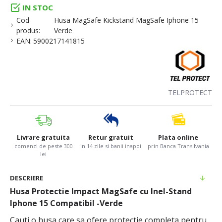
IN STOC
Cod
Husa MagSafe Kickstand MagSafe Iphone 15
produs:
Verde
EAN:
5900217141815
TELPROTECT
Livrare gratuita
Retur gratuit
Plata online
comenzi de peste 300
in 14 zile si banii inapoi
prin Banca Transilvania
lei
DESCRIERE
Husa Protectie Impact MagSafe cu Inel-Stand
Iphone 15 Compatibil -Verde
Cauti o husa care sa ofere protectie completa pentru