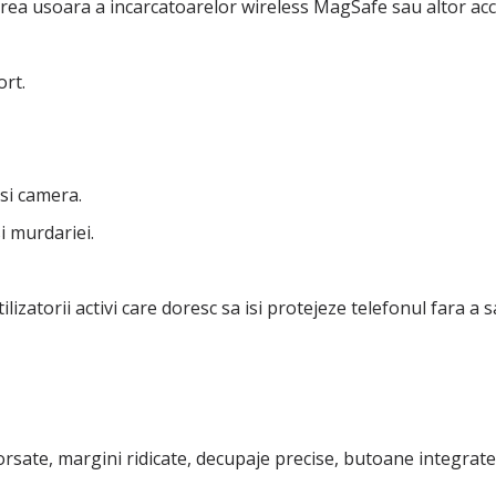
rea usoara a incarcatoarelor wireless MagSafe sau altor acc
ort.
si camera.
i murdariei.
atorii activi care doresc sa isi protejeze telefonul fara a sac
forsate, margini ridicate, decupaje precise, butoane integrate