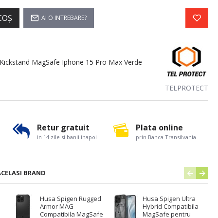
COŞ
AI O INTREBARE?
Kickstand MagSafe Iphone 15 Pro Max Verde
TELPROTECT
Retur gratuit
Plata online
in 14 zile si banii inapoi
prin Banca Transilvania
ACELASI BRAND
Husa Spigen Rugged
Husa Spigen Ultra
Armor MAG
Hybrid Compatibila
Compatibila MagSafe
MagSafe pentru