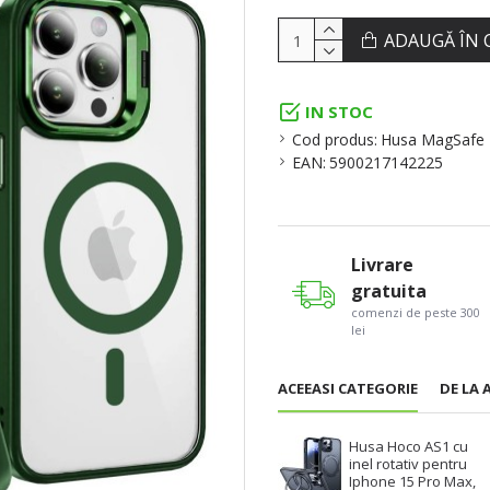
ADAUGĂ ÎN 
IN STOC
Cod produs:
Husa MagSafe 
EAN:
5900217142225
Livrare
gratuita
comenzi de peste 300
lei
ACEEASI CATEGORIE
DE LA 
Husa Hoco AS1 cu
inel rotativ pentru
Iphone 15 Pro Max,