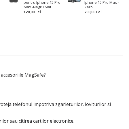
pentru Iphone 15 Pro
Iphone 15 Pro Max -
Max -Negru Mat
Zero
120,00 Lei
200,00 Lei
u accesoriile MagSafe?
oteja telefonul impotriva zgarieturilor, loviturilor si
lor sau citirea cartilor electronice.