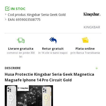
IN STOC
Cod produs:
Kingxbar Seria Geek Gold
EAN:
6959003508775
KINGXBAR
Livrare gratuita
Retur gratuit
Plata online
comenzi de peste 300
in 14 zile si banii inapoi
prin Banca Transilvania
lei
DESCRIERE
Husa Protectie Kingxbar Seria Geek Magnetica
Magsafe Iphone 14 Pro Circuit Gold