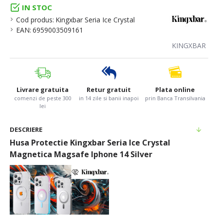
IN STOC
Cod produs:
Kingxbar Seria Ice Crystal
EAN:
6959003509161
KINGXBAR
Livrare gratuita
Retur gratuit
Plata online
comenzi de peste 300
in 14 zile si banii inapoi
prin Banca Transilvania
lei
DESCRIERE
Husa Protectie Kingxbar Seria Ice Crystal
Magnetica Magsafe Iphone 14 Silver