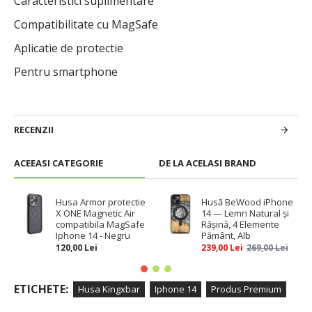
Caracteristici suplimentare
Compatibilitate cu MagSafe
Aplicatie de protectie
Pentru smartphone
RECENZII
ACEEASI CATEGORIE
DE LA ACELASI BRAND
Husa Armor protectie
Husă BeWood iPhone
X ONE Magnetic Air
14 — Lemn Natural și
compatibila MagSafe
Rășină, 4 Elemente
Iphone 14 - Negru
Pământ, Alb
120,00 Lei
239,00 Lei
269,00 Lei
ETICHETE:
Husa Kingxbar
Iphone 14
Produs Premium