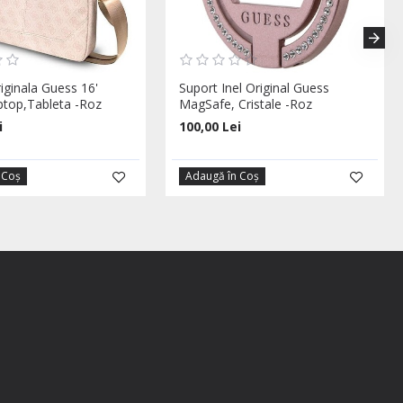
iginala Guess 16'
Suport Inel Original Guess
ptop,Tableta -Roz
MagSafe, Cristale -Roz
i
100,00 Lei
 Coş
Adaugă în Coş