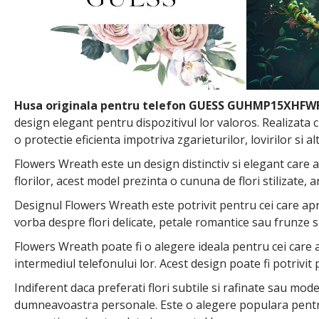
Husa originala pentru telefon GUESS GUHMP15XHFW
design elegant pentru dispozitivul lor valoros. Realizata c
o protectie eficienta impotriva zgarieturilor, lovirilor si al
Flowers Wreath este un design distinctiv si elegant care 
florilor, acest model prezinta o cununa de flori stilizate, 
Designul Flowers Wreath este potrivit pentru cei care aprec
vorba despre flori delicate, petale romantice sau frunze 
Flowers Wreath poate fi o alegere ideala pentru cei care a
intermediul telefonului lor. Acest design poate fi potrivit p
Indiferent daca preferati flori subtile si rafinate sau mod
dumneavoastra personale. Este o alegere populara pentru 