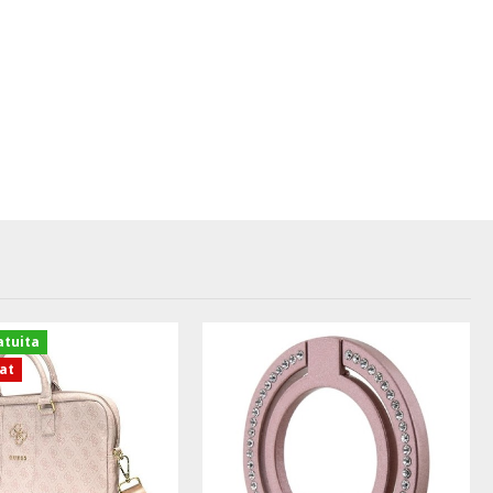
atuita
zat