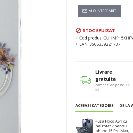
AI O INTREBARE?
STOC EPUIZAT
Cod produs:
GUHMP15XHF
EAN:
3666339221737
Livrare
gratuita
comenzi de peste 300
lei
ACEEASI CATEGORIE
DE LA 
Husa Hoco AS1 cu
inel rotativ pentru
Iphone 15 Pro Max,