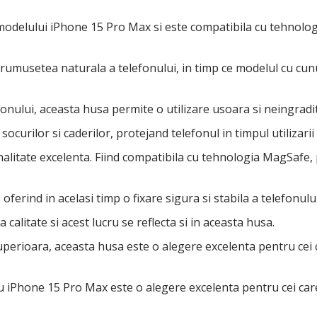
modelului iPhone 15 Pro Max si este compatibila cu tehnologi
frumusetea naturala a telefonului, in timp ce modelul cu cun
ului, aceasta husa permite o utilizare usoara si neingradita a
curilor si caderilor, protejand telefonul in timpul utilizarii z
nalitate excelenta. Fiind compatibila cu tehnologia MagSafe,
ferind in acelasi timp o fixare sigura si stabila a telefonului
alitate si acest lucru se reflecta si in aceasta husa.
e superioara, aceasta husa este o alegere excelenta pentru cei 
 iPhone 15 Pro Max este o alegere excelenta pentru cei care 