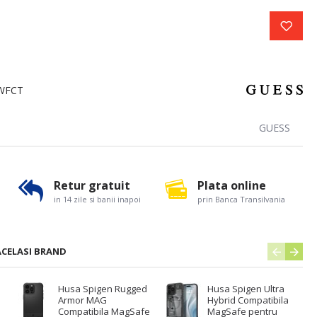
WFCT
GUESS
Retur gratuit
Plata online
in 14 zile si banii inapoi
prin Banca Transilvania
ACELASI BRAND
Husa Spigen Rugged
Husa Spigen Ultra
Armor MAG
Hybrid Compatibila
Compatibila MagSafe
MagSafe pentru