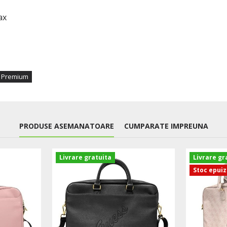
ax
 Premium
PRODUSE ASEMANATOARE
CUMPARATE IMPREUNA
Livrare gratuita
Livrare gr
Stoc epui