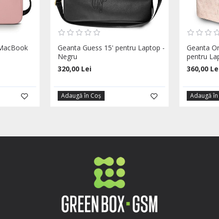
 MacBook
Geanta Guess 15' pentru Laptop -
Geanta Or
Negru
pentru La
320,00 Lei
360,00 Le
Adaugă în Coş
Adaugă în