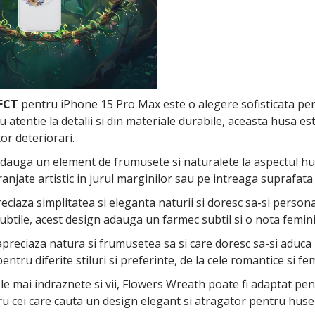
FCT
pentru iPhone 15 Pro Max este o alegere sofisticata pentr
u atentie la detalii si din materiale durabile, aceasta husa es
tor deteriorari.
adauga un element de frumusete si naturalete la aspectul hu
aranjate artistic in jurul marginilor sau pe intreaga suprafata
iaza simplitatea si eleganta naturii si doresc sa-si personali
subtile, acest design adauga un farmec subtil si o nota femin
preciaza natura si frumusetea sa si care doresc sa-si aduca p
entru diferite stiluri si preferinte, de la cele romantice si fe
ele mai indraznete si vii, Flowers Wreath poate fi adaptat pent
cei care cauta un design elegant si atragator pentru husele