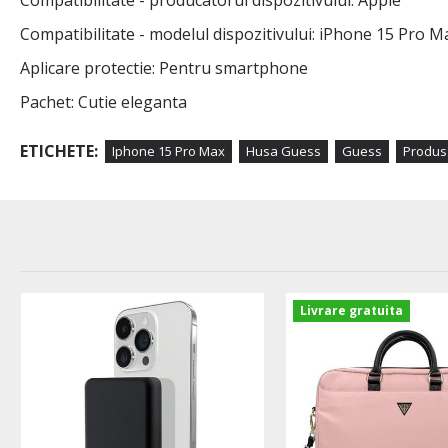
Compatibilitate - producatorul dispozitivului: Apple
Compatibilitate - modelul dispozitivului: iPhone 15 Pro
M
Aplicare protectie: Pentru smartphone
Pachet: Cutie eleganta
ETICHETE:
Iphone 15 Pro Max
Husa Guess
Guess
Produs
Livrare gratuita