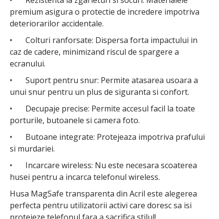
•
Rezistenta la zgarieturi si socuri: Materialele
premium asigura o protectie de incredere impotriva
deteriorarilor accidentale.
•
Colturi ranforsate: Dispersa forta impactului in
caz de cadere, minimizand riscul de spargere a
ecranului.
•
Suport pentru snur: Permite atasarea usoara a
unui snur pentru un plus de siguranta si confort.
•
Decupaje precise: Permite accesul facil la toate
porturile, butoanele si camera foto.
•
Butoane integrate: Protejeaza impotriva prafului
si murdariei.
•
Incarcare wireless: Nu este necesara scoaterea
husei pentru a incarca telefonul wireless.
Husa MagSafe transparenta din Acril este alegerea
perfecta pentru utilizatorii activi care doresc sa isi
protejeze telefonul fara a sacrifica stilul!