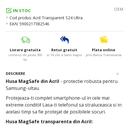
OEM
IN STOC
Cod produs:
Acril Transparent S24 Ultra
EAN:
5900217382546
Livrare gratuita
Retur gratuit
Plata online
comenzi de peste 300
in 14 zile si banii inapoi
prin Banca Transilvania
lei
DESCRIERE
Husa MagSafe din Acril
- protectie robusta pentru
Samsung-ultau.
Protejeaza-ti complet smartphone-ul in cele mai
extreme conditii! Lasa-ti telefonul sa straluceasca si in
acelasi timp sa fie protejat de posibilele socuri.
Husa MagSafe transparenta din Acril: