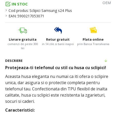
OEM
IN STOC
Cod produs:
Sclipici Samsung s24 Plus
EAN:
5900217053071
Livrare gratuita
Retur gratuit
Plata online
comenzi de peste 300
in 14 zile si banii inapoi
prin Banca Transilvania
lei
DESCRIERE
Protejeaza-ti telefonul cu stil cu husa cu sclipici!
Aceasta husa eleganta nu numai ca iti ofera o sclipire
unica, dar asigura si o protectie completa pentru
telefonul tau. Confectionata din TPU flexibil de inalta
calitate, husa cu sclipici este rezistenta la zgarieturi,
socuri si caderi.
Caracteristici: