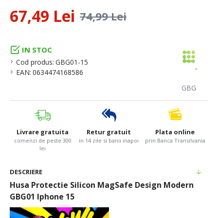
67,49 Lei
74,99 Lei
IN STOC
Cod produs:
GBG01-15
EAN:
0634474168586
GBG
Livrare gratuita
Retur gratuit
Plata online
comenzi de peste 300
in 14 zile si banii inapoi
prin Banca Transilvania
lei
DESCRIERE
Husa Protectie Silicon MagSafe Design Modern
GBG01 Iphone 15