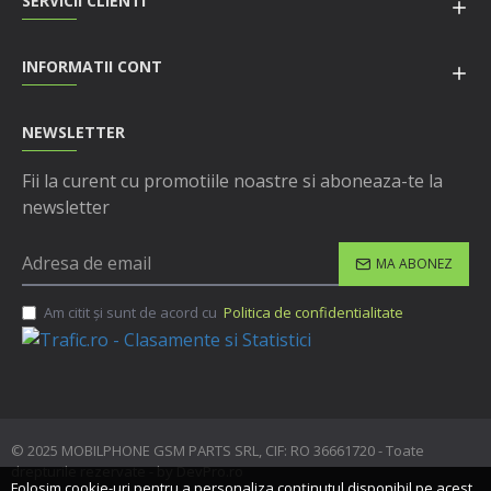
SERVICII CLIENTI
INFORMATII CONT
NEWSLETTER
Fii la curent cu promotiile noastre si aboneaza-te la
newsletter
MA ABONEZ
Am citit şi sunt de acord cu
Politica de confidentialitate
© 2025 MOBILPHONE GSM PARTS SRL, CIF: RO 36661720 - Toate
drepturile rezervate - by DevPro.ro
Folosim cookie-uri pentru a personaliza conținutul disponibil pe acest