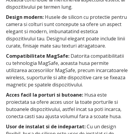
dispozitivului pe termen lung.
Design modern:
Husele de silicon cu protectie pentru
camera si colturi sunt concepute sa ofere un aspect
elegant si modern, imbunatatind estetica
dispozitivului tau. Designul elegant poate include linii
curate, finisaje mate sau texturi atragatoare.
Compatibilitate MagSafe:
Datorita compatibilitatii
cu tehnologia MagSafe, aceasta husa permite
utilizarea accesoriilor MagSafe, precum incarcatoarele
wireless, suporturile si alte dispozitive care se fixeaza
magnetic pe spatele dispozitivului.
Acces facil la porturi si butoane:
Husa este
proiectata sa ofere acces usor la toate porturile si
butoanele dispozitivului, astfel incat sa poti incarca,
conecta casti sau ajusta volumul fara a scoate husa.
Usor de instalat si de indepartat:
Cu un design
flexibil, husa de silicon este usor de instalat si de