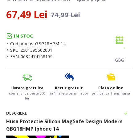
67,49 Lei
74,99 Lei
IN STOC
Cod produs:
GBG18HPM-14
SKU:
2501395602001
EAN:
0634474168159
GBG
Livrare gratuita
Retur gratuit
Plata online
comenzi de peste 300
in 14 zile si banii inapoi
prin Banca Transilvania
lei
DESCRIERE
Husa Protectie Silicon MagSafe Design Modern
GBG18HMP Iphone 14