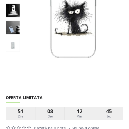
OFERTA LIMITATA
51
08
12
45
Zile
Ore
Min
Sec
Bazată pe 0 note.
-
Spune-ţi opinia