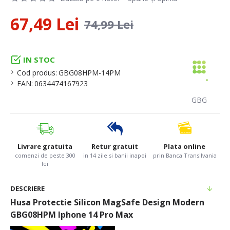
67,49 Lei
74,99 Lei
IN STOC
Cod produs:
GBG08HPM-14PM
EAN:
0634474167923
GBG
Livrare gratuita
Retur gratuit
Plata online
comenzi de peste 300
in 14 zile si banii inapoi
prin Banca Transilvania
lei
DESCRIERE
Husa Protectie Silicon MagSafe Design Modern
GBG08HPM Iphone 14 Pro Max