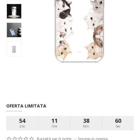
OFERTA LIMITATA
54
11
38
60
Zile
Ore
Min
Sec
Bazată pe 0 note.
-
Spune-ţi opinia