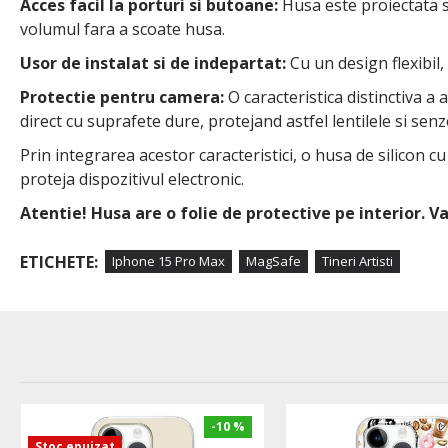
Acces facil la porturi si butoane:
Husa este proiectata sa
volumul fara a scoate husa.
Usor de instalat si de indepartat:
Cu un design flexibil,
Protectie pentru camera:
O caracteristica distinctiva a
direct cu suprafete dure, protejand astfel lentilele si senzo
Prin integrarea acestor caracteristici, o husa de silicon c
proteja dispozitivul electronic.
Atentie! Husa are o folie de protective pe interior. 
ETICHETE:
Iphone 15 Pro Max
MagSafe
Tineri Artisti
-10 %
Stoc epuizat