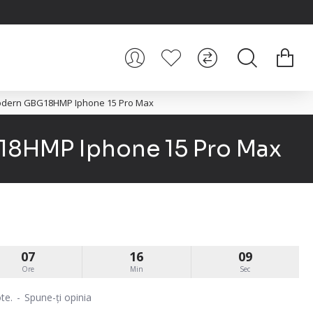
Modern GBG18HMP Iphone 15 Pro Max
18HMP Iphone 15 Pro Max
07
16
08
Ore
Min
Sec
te.
-
Spune-ţi opinia