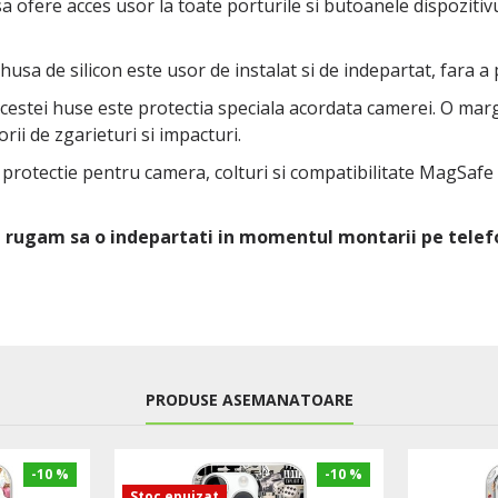
 ofere acces usor la toate porturile si butoanele dispozitivul
 husa de silicon este usor de instalat si de indepartat, fara a
 acestei huse este protectia speciala acordata camerei. O ma
rii de zgarieturi si impacturi.
u protectie pentru camera, colturi si compatibilitate MagSafe
Va rugam sa o indepartati in momentul montarii pe telef
PRODUSE ASEMANATOARE
-10 %
-10 %
Stoc epuizat