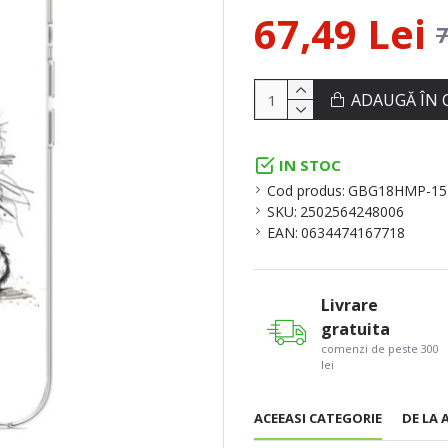
67,49 Lei
7
ADAUGĂ ÎN 
IN STOC
Cod produs:
GBG18HMP-1
SKU:
2502564248006
EAN:
0634474167718
Livrare
gratuita
comenzi de peste 300
lei
ACEEASI CATEGORIE
DE LA 