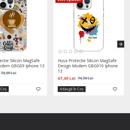
ectie Silicon MagSafe
Husa Protectie Silicon MagSafe
odern GBG09 Iphone 13
Design Modern GBG010 Iphone
13
74,99 Lei
67,49 Lei
74,99 Lei
 Coş
Adaugă în Coş