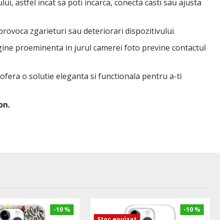
ui, astfel incat sa poti incarca, conecta casti sau ajusta
 provoca zgarieturi sau deteriorari dispozitivului.
rgine proeminenta in jurul camerei foto previne contactul
 ofera o solutie eleganta si functionala pentru a-ti
on.
-10 %
-10 %
Stoc epuizat