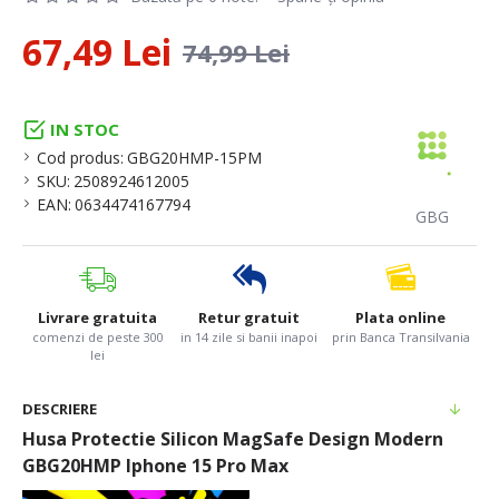
67,49 Lei
74,99 Lei
IN STOC
Cod produs:
GBG20HMP-15PM
SKU:
2508924612005
EAN:
0634474167794
GBG
Livrare gratuita
Retur gratuit
Plata online
comenzi de peste 300
in 14 zile si banii inapoi
prin Banca Transilvania
lei
DESCRIERE
Husa Protectie Silicon MagSafe Design Modern
GBG20HMP Iphone 15 Pro Max