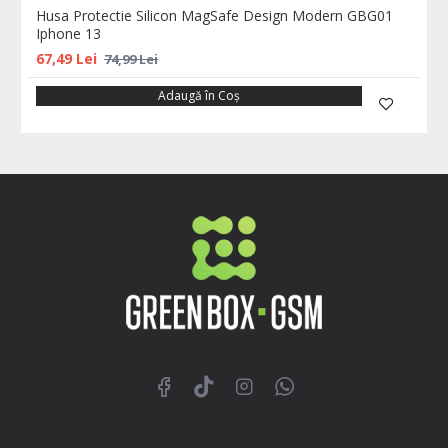
Husa Protectie Silicon MagSafe Design Modern GBG01
Iphone 13
67,49 Lei
74,99 Lei
Adaugă în Coş