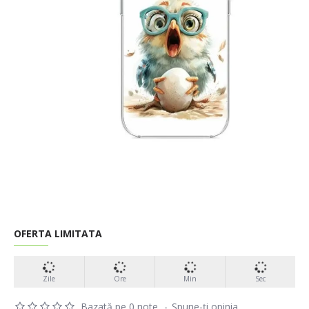
OFERTA LIMITATA
Zile
Ore
Min
Sec
Bazată pe 0 note.
-
Spune-ţi opinia