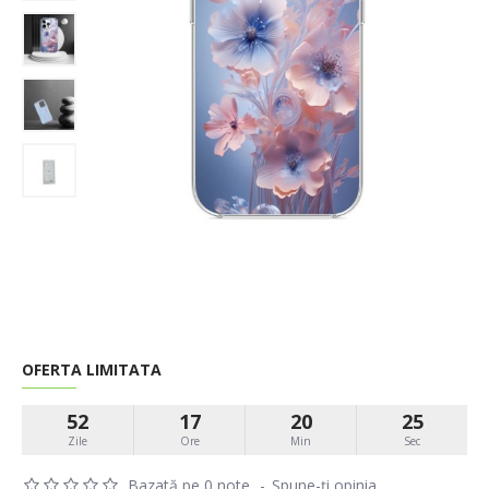
OFERTA LIMITATA
52
17
20
25
Zile
Ore
Min
Sec
Bazată pe 0 note.
-
Spune-ţi opinia