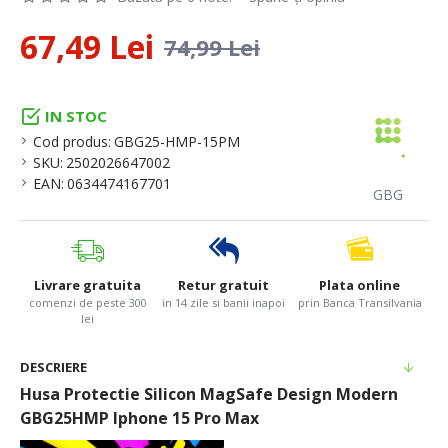
67,49 Lei
74,99 Lei
IN STOC
Cod produs:
GBG25-HMP-15PM
SKU:
2502026647002
EAN:
0634474167701
GBG
Livrare gratuita
Retur gratuit
Plata online
comenzi de peste 300
in 14 zile si banii inapoi
prin Banca Transilvania
lei
DESCRIERE
Husa Protectie Silicon MagSafe Design Modern
GBG25HMP Iphone 15 Pro Max