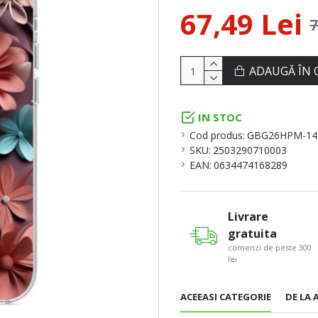
67,49 Lei
7
ADAUGĂ ÎN 
IN STOC
Cod produs:
GBG26HPM-14
SKU:
2503290710003
EAN:
0634474168289
Livrare
gratuita
comenzi de peste 300
lei
ACEEASI CATEGORIE
DE LA 