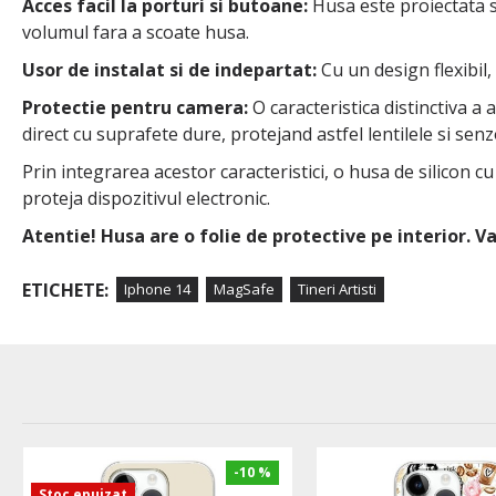
Acces facil la porturi si butoane:
Husa este proiectata sa
volumul fara a scoate husa.
Usor de instalat si de indepartat:
Cu un design flexibil,
Protectie pentru camera:
O caracteristica distinctiva a
direct cu suprafete dure, protejand astfel lentilele si senzo
Prin integrarea acestor caracteristici, o husa de silicon c
proteja dispozitivul electronic.
Atentie! Husa are o folie de protective pe interior. 
ETICHETE:
Iphone 14
MagSafe
Tineri Artisti
-10 %
Stoc epuizat