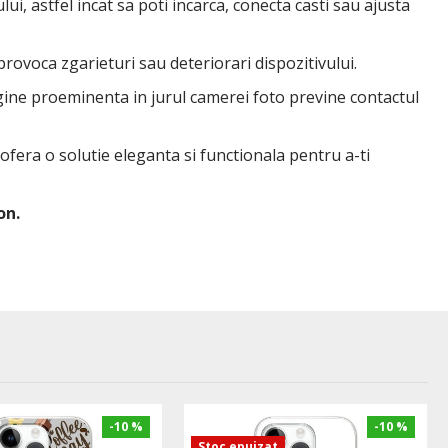
ui, astfel incat sa poti incarca, conecta casti sau ajusta
 provoca zgarieturi sau deteriorari dispozitivului.
rgine proeminenta in jurul camerei foto previne contactul
 ofera o solutie eleganta si functionala pentru a-ti
on.
-10 %
-10 %
Stoc epuizat