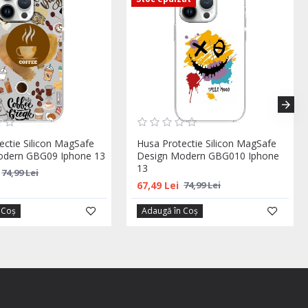
ectie Silicon MagSafe
Husa Protectie Silicon MagSafe
odern GBG09 Iphone 13
Design Modern GBG010 Iphone
13
74,99 Lei
67,49 Lei
74,99 Lei
 Coş
Adaugă în Coş