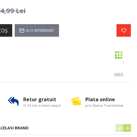
4,99 Lei
COŞ
AI O INTREBARE?
GBG
Retur gratuit
Plata online
in 14 zile si banii inapoi
prin Banca Transilvania
ACELASI BRAND