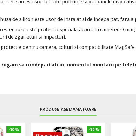
 ofere acces usor la toate porturile si butoanele dispozitivul
 husa de silicon este usor de instalat si de indepartat, fara a
 acestei huse este protectia speciala acordata camerei. O ma
rii de zgarieturi si impacturi.
u protectie pentru camera, colturi si compatibilitate MagSafe
Va rugam sa o indepartati in momentul montarii pe telef
PRODUSE ASEMANATOARE
-10 %
-10 %
Stoc epuizat