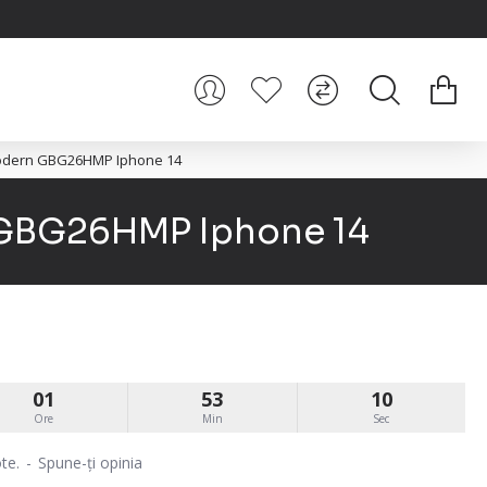
Modern GBG26HMP Iphone 14
 GBG26HMP Iphone 14
01
53
10
Ore
Min
Sec
te.
-
Spune-ţi opinia