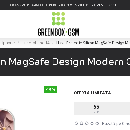
TRANSPORT GRATUIT PENTRU COMENZILE DE PE PESTE 300 LEI
e Iphone
Huse Iphone 14
Husa Protectie Silicon MagSafe Design 
icon MagSafe Design Modern
-10 %
OFERTA LIMITATA
55
Zile
Bazată pe 0 no