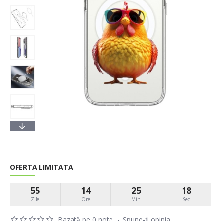
OFERTA LIMITATA
55
14
25
17
Zile
Ore
Min
Sec
Bazată pe 0 note.
-
Spune-ţi opinia