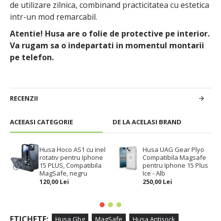
de utilizare zilnica, combinand practicitatea cu estetica
intr-un mod remarcabil.
Atentie! Husa are o folie de protective pe interior.
Va rugam sa o indepartati in momentul montarii
pe telefon.
RECENZII
ACEEASI CATEGORIE
DE LA ACELASI BRAND
Husa Hoco AS1 cu inel
Husa UAG Gear Plyo
rotativ pentru Iphone
Compatibila Magsafe
15 PLUS, Compatibila
pentru Iphone 15 Plus
MagSafe, negru
Ice - Alb
120,00 Lei
250,00 Lei
ETICHETE:
Husa Gbg
MagSafe
Husa Antisock