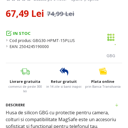
67,49 Lei
74,99 Lei
IN STOC
Cod produs:
GBG30-HPMT-15PLUS
EAN:
2504245190000
GBG
Livrare gratuita
Retur gratuit
Plata online
comenzi de peste 300
in 14 zile si banii inapoi
prin Banca Transilvania
lei
DESCRIERE
Husa de silicon GBG cu protectie pentru camera,
colturi si compatibilitate MagSafe este un accesoriu
sofisticat si functional pentru telefonul tau.