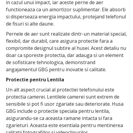
in cazul unui impact, iar aceste perne de aer
functioneaza ca un amortizor suplimentar. Ele absorb
si disperseaza energia impactului, protejand telefonul
de fisuri si alte daune.
Pernele de aer sunt realizate dintr-un material special,
flexibil, dar durabil, care asigura protectie fara a
compromite designul subtire al husei. Acest detaliu nu
doar ca sporeste protectia, dar adauga si un element
de sofisticare tehnologica, demonstrand
angajamentul GBG pentru inovatie si calitate.
Protectie pentru Lentila
Un alt aspect crucial al protectiei telefonului este
protectia camerei. Lentilele camerei sunt extrem de
sensibile si pot fi usor zgariate sau deteriorate. Husa
GBG include o protectie speciala pentru lentila,
asigurandu-se ca aceasta ramane intacta si fara
zgarieturi. Aceasta este esentiala pentru mentinerea
calitatii fotografiilor si videoclipurilor.