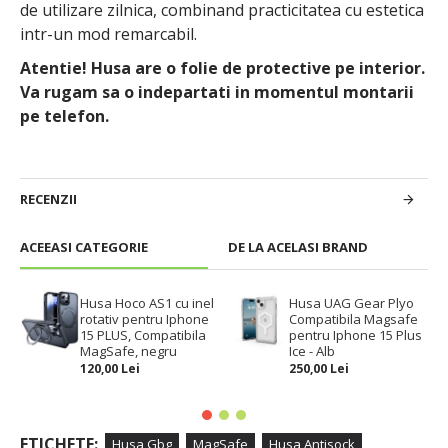
de utilizare zilnica, combinand practicitatea cu estetica
intr-un mod remarcabil.
Atentie! Husa are o folie de protective pe interior.
Va rugam sa o indepartati in momentul montarii
pe telefon.
RECENZII
ACEEASI CATEGORIE
DE LA ACELASI BRAND
Husa Hoco AS1 cu inel
Husa UAG Gear Plyo
rotativ pentru Iphone
Compatibila Magsafe
15 PLUS, Compatibila
pentru Iphone 15 Plus
MagSafe, negru
Ice - Alb
120,00 Lei
250,00 Lei
ETICHETE:
Husa Gbg
MagSafe
Husa Antisock