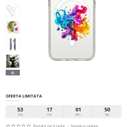
OFERTA LIMITATA
53
17
01
49
Zile
Ore
Min
Sec
Bazată pe 0 note.
-
Spune-ţi opinia