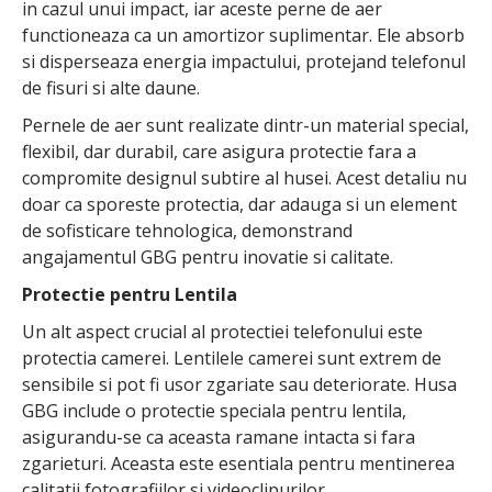
in cazul unui impact, iar aceste perne de aer
functioneaza ca un amortizor suplimentar. Ele absorb
si disperseaza energia impactului, protejand telefonul
de fisuri si alte daune.
Pernele de aer sunt realizate dintr-un material special,
flexibil, dar durabil, care asigura protectie fara a
compromite designul subtire al husei. Acest detaliu nu
doar ca sporeste protectia, dar adauga si un element
de sofisticare tehnologica, demonstrand
angajamentul GBG pentru inovatie si calitate.
Protectie pentru Lentila
Un alt aspect crucial al protectiei telefonului este
protectia camerei. Lentilele camerei sunt extrem de
sensibile si pot fi usor zgariate sau deteriorate. Husa
GBG include o protectie speciala pentru lentila,
asigurandu-se ca aceasta ramane intacta si fara
zgarieturi. Aceasta este esentiala pentru mentinerea
calitatii fotografiilor si videoclipurilor.