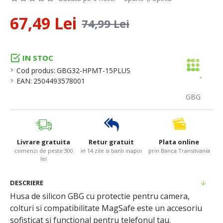
67,49 Lei
74,99 Lei
IN STOC
Cod produs:
GBG32-HPMT-15PLUS
EAN:
2504493578001
GBG
Livrare gratuita
Retur gratuit
Plata online
comenzi de peste 300
in 14 zile si banii inapoi
prin Banca Transilvania
lei
DESCRIERE
Husa de silicon GBG cu protectie pentru camera,
colturi si compatibilitate MagSafe este un accesoriu
sofisticat si functional pentru telefonul tau.