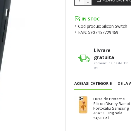
IN STOC
Cod produs:
Silicon Switch
EAN:
5907457729469
Livrare
gratuita
comenzi de peste 300
lei
ACEEASI CATEGORIE
DE LA 
Husa de Protectie
Silicon Disney Bambi
Portocaliu Samsung
A54 5G Originala
54,90 Lei