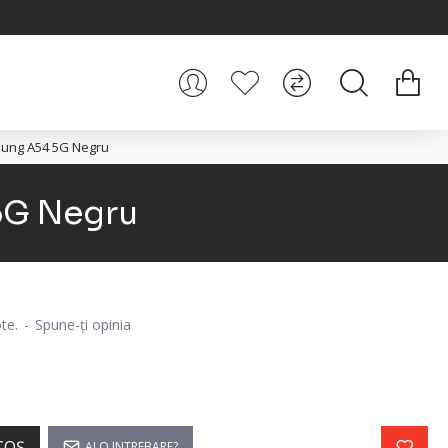
sung A54 5G Negru
5G Negru
te.
-
Spune-ţi opinia
COŞ
AI O INTREBARE?