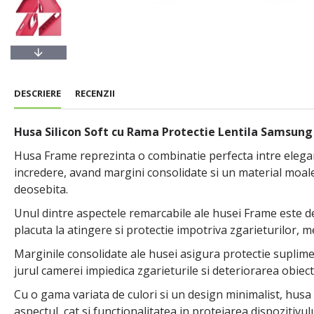
DESCRIERE
RECENZII
Husa Silicon Soft cu Rama Protectie Lentila Samsung
Husa Frame reprezinta o combinatie perfecta intre elegan
incredere, avand margini consolidate si un material moale 
deosebita.
Unul dintre aspectele remarcabile ale husei Frame este de
placuta la atingere si protectie impotriva zgarieturilor, me
Marginile consolidate ale husei asigura protectie suplimenta
jurul camerei impiedica zgarieturile si deteriorarea obiect
Cu o gama variata de culori si un design minimalist, husa F
aspectul, cat si functionalitatea in protejarea dispozitivulu