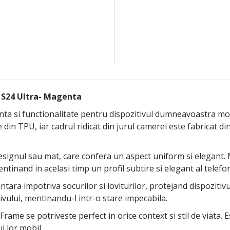
 S24 Ultra- Magenta
ta si functionalitate pentru dispozitivul dumneavoastra mob
din TPU, iar cadrul ridicat din jurul camerei este fabricat di
signul sau mat, care confera un aspect uniform si elegant. M
ntinand in acelasi timp un profil subtire si elegant al telefon
ra impotriva socurilor si loviturilor, protejand dispozitivul 
ivului, mentinandu-l intr-o stare impecabila.
rame se potriveste perfect in orice context si stil de viata. 
i lor mobil.