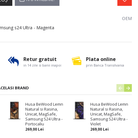
OEM
msung s24 Ultra - Magenta
Retur gratuit
Plata online
in 14 zile si banii inapoi
prin Banca Transilvania
ACELASI BRAND
Husa BeWood Lemn
Husa BeWood Lemn
Natural si Rasina,
Natural si Rasina,
Unicat, MagSafe,
Unicat, MagSafe,
Samsung S24 Ultra -
Samsung S24 Ultra -
Portocaliu
Violet
269,00 Lei
269,00 Lei