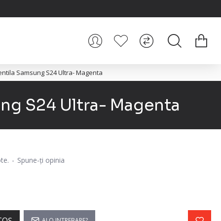
Lentila Samsung S24 Ultra- Magenta
ung S24 Ultra- Magenta
te.
-
Spune-ţi opinia
COŞ
AI O INTREBARE?