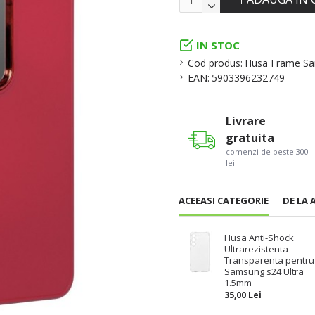
IN STOC
Cod produs:
Husa Frame Sa
EAN:
5903396232749
Livrare
gratuita
comenzi de peste 300
lei
ACEEASI CATEGORIE
DE LA 
Husa Anti-Shock
Ultrarezistenta
Transparenta pentru
Samsung s24 Ultra
1.5mm
35,00 Lei