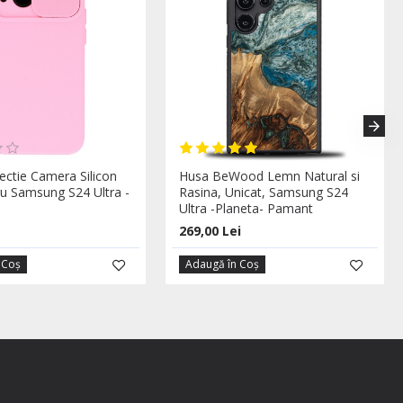
ectie Camera Silicon
Husa BeWood Lemn Natural si
ru Samsung S24 Ultra -
Rasina, Unicat, Samsung S24
Ultra -Planeta- Pamant
269,00 Lei
 Coş
Adaugă în Coş