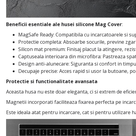
Beneficii esentiale ale husei silicone Mag Cover
:
MagSafe Ready: Compatibila cu incarcatoarele si su
Protectie completa: Absoarbe socurile, previne zgari
Silicon mat premium: Finisaj placut la atingere, rezi
Captuseala interioara din microfibra: Pastreaza spat
Design anti-alunecare: Siguranta si confort in timpul 
Decupaje precise: Acces rapid si usor la butoane, po
Protectie si functionalitate avansata
Aceasta husa nu este doar eleganta, ci si extrem de eficie
Magnetii incorporati faciliteaza fixarea perfecta pe inca
Este ideala atat pentru incarcare, cat si pentru utilizare 