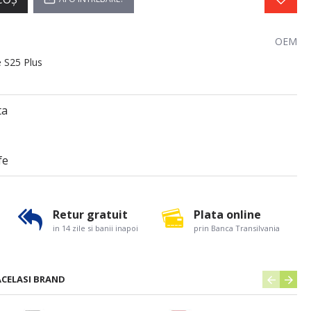
OEM
e S25 Plus
ta
fe
Retur gratuit
Plata online
in 14 zile si banii inapoi
prin Banca Transilvania
ACELASI BRAND