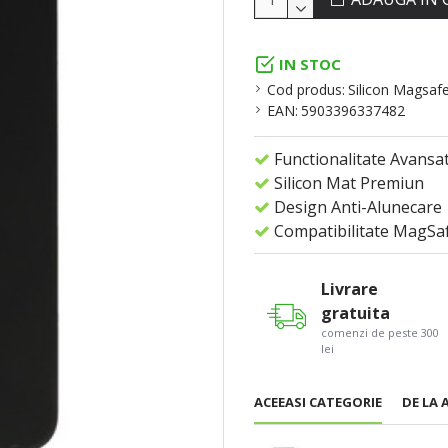
IN STOC
Cod produs:
Silicon Magsaf
EAN:
5903396337482
Functionalitate Avansa
Silicon Mat Premiun
Design Anti-Alunecare
Compatibilitate MagSa
Livrare
gratuita
comenzi de peste 300
lei
ACEEASI CATEGORIE
DE LA 