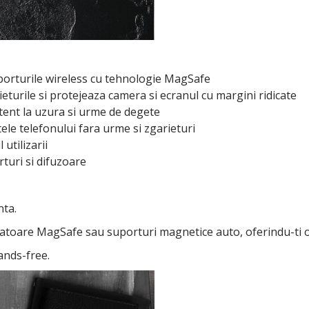
porturile wireless cu tehnologie MagSafe
eturile si protejeaza camera si ecranul cu margini ridicate
stent la uzura si urme de degete
ele telefonului fara urme si zgarieturi
utilizarii
rturi si difuzoare
nta.
rcatoare MagSafe sau suporturi magnetice auto, oferindu-ti o 
hands-free.