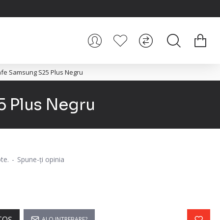
afe Samsung S25 Plus Negru
5 Plus Negru
te.
-
Spune-ţi opinia
COŞ
AI O INTREBARE?