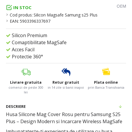
OEM
IN STOC
Cod produs:
Silicon Magsafe Samung s25 Plus
EAN:
5903396337697
Silicon Premium
Comaptibilitate MagSafe
Acces Facil
Protectie 360°
Livrare gratuita
Retur gratuit
Plata online
comenzi de peste 300
in 14 zile si banii inapoi
prin Banca Transilvania
lei
DESCRIERE
Husa Silicone Mag Cover Rosu pentru Samsung S25
Plus – Design Modern si Incarcare Wireless MagSafe
Imbunatateste-ti experienta de utilizare cu husa