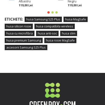
Albastru
Negru
119,00 Lei
119,00 Lei
ETICHETE:
husa Samsung S25 Plus
husa MagSafe
husa silicon rosie
husa compatibila wireless
husa cu microfibra
husa anti-soc
husa slim
husa premium Samsung
husa rosie MagSafe
accesorii Samsung S25 Plus