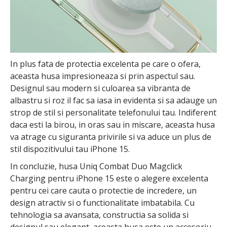
In plus fata de protectia excelenta pe care o ofera,
aceasta husa impresioneaza si prin aspectul sau.
Designul sau modern si culoarea sa vibranta de
albastru si roz il fac sa iasa in evidenta si sa adauge un
strop de stil si personalitate telefonului tau. Indiferent
daca esti la birou, in oras sau in miscare, aceasta husa
va atrage cu siguranta privirile si va aduce un plus de
stil dispozitivului tau iPhone 15.
In concluzie, husa Uniq Combat Duo Magclick
Charging pentru iPhone 15 este o alegere excelenta
pentru cei care cauta o protectie de incredere, un
design atractiv si o functionalitate imbatabila. Cu
tehnologia sa avansata, constructia sa solida si
designul sau elegant, aceasta husa este un accesoriu