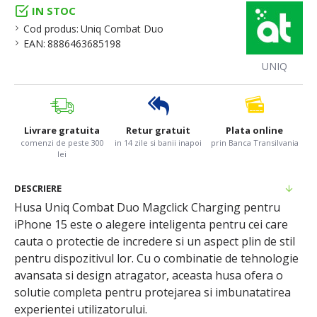
IN STOC
Cod produs:
Uniq Combat Duo
EAN:
8886463685198
UNIQ
Livrare gratuita
Retur gratuit
Plata online
comenzi de peste 300
in 14 zile si banii inapoi
prin Banca Transilvania
lei
DESCRIERE
Husa Uniq Combat Duo Magclick Charging pentru
iPhone 15 este o alegere inteligenta pentru cei care
cauta o protectie de incredere si un aspect plin de stil
pentru dispozitivul lor. Cu o combinatie de tehnologie
avansata si design atragator, aceasta husa ofera o
solutie completa pentru protejarea si imbunatatirea
experientei utilizatorului.