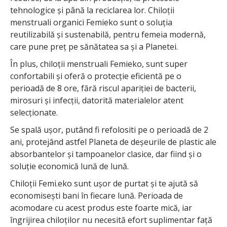
tehnologice și până la reciclarea lor. Chiloții
menstruali organici Femieko sunt o soluția
reutilizabilă și sustenabilă, pentru femeia modernă,
care pune preț pe sănătatea sa și a Planetei.
În plus, chiloții menstruali Femieko, sunt super
confortabili și oferă o protecție eficientă pe o
perioadă de 8 ore, fără riscul apariției de bacterii,
mirosuri și infecții, datorită materialelor atent
selecționate.
Se spală ușor, putând fi refolositi pe o perioadă de 2
ani, protejând astfel Planeta de deșeurile de plastic ale
absorbantelor și tampoanelor clasice, dar fiind și o
soluție economică lună de lună.
Chiloții Femi.eko sunt ușor de purtat și te ajută să
economisești bani în fiecare lună. Perioada de
acomodare cu acest produs este foarte mică, iar
îngrijirea chiloților nu necesită efort suplimentar față