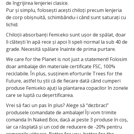
de îngrijirea lenjeriei clasice.
Pur și simplu, folosești acești chiloți precum lenjeria
de corp obișnuită, schimbându-i când sunt saturați cu
lichid.
Chiloții absorbanți Femi.eko sunt ușor de spălat, doar
îi clătești în apă rece și apoi îi speli normal la sub 40 de
grade. Necesită spălare înainte de prima purtare.
We care for the Planet is not just a statement! Folosim
doar ambalaje din materiale certificate FSC, 100%
reciclabile. În plus, susținem eforturile Trees for the
Future, astfel tu știi că de fiecare dată când cumperi
produse Femi.eko ajuți la plantarea copacilor în zonele
care se luptă cu deșertificarea.
Vrei să faci un pas în plus? Alege să “dezbraci”
produsele comandate de ambalaje! Îți vom trimite
comanda în Naked Box, dacă ai peste 3 produse în coș,
iar ca răsplată și un cod de reducere de -20% pentru