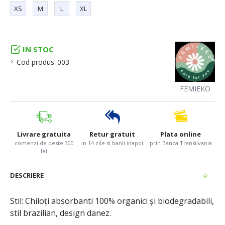
XS
M
L
XL
IN STOC
Cod produs:
003
FEMIEKO
Livrare gratuita
Retur gratuit
Plata online
comenzi de peste 300
in 14 zile si banii inapoi
prin Banca Transilvania
lei
DESCRIERE
Stil: Chiloți absorbanti 100% organici și biodegradabili,
stil brazilian, design danez.