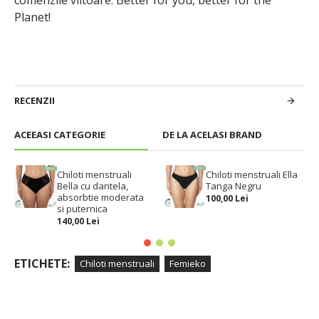
comenzile viitoare. Better for you, better for the
Planet!
RECENZII
ACEEASI CATEGORIE
DE LA ACELASI BRAND
Chiloti menstruali
Chiloti menstruali Ella
Bella cu dantela,
Tanga Negru
absorbtie moderata
100,00 Lei
si puternica
140,00 Lei
ETICHETE:
Chiloti menstruali
Femieko