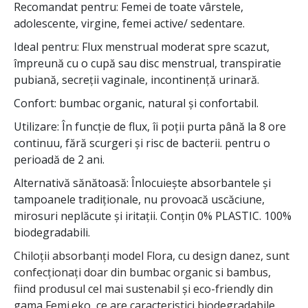
Recomandat pentru: Femei de toate vârstele,
adolescente, virgine, femei active/ sedentare.
Ideal pentru: Flux menstrual moderat spre scazut,
împreună cu o cupă sau disc menstrual, transpiratie
pubiană, secreții vaginale, incontinență urinară.
Confort: bumbac organic, natural și confortabil.
Utilizare: În funcție de flux, îi poții purta până la 8 ore
continuu, fără scurgeri și risc de bacterii. pentru o
perioadă de 2 ani.
Alternativă sănătoasă: Înlocuiește absorbantele și
tampoanele tradiționale, nu provoacă uscăciune,
mirosuri neplăcute și iritații. Conțin 0% PLASTIC. 100%
biodegradabili.
Chiloții absorbanți model Flora, cu design danez, sunt
confecționați doar din bumbac organic si bambus,
fiind produsul cel mai sustenabil și eco-friendly din
gama Femi.eko, ce are caracteristici biodegradabile.