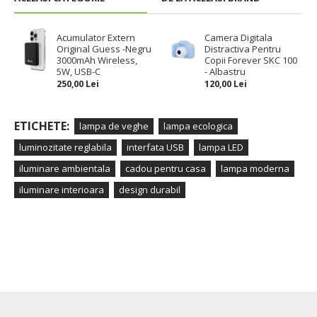
Acumulator Extern
Camera Digitala
Original Guess -Negru
Distractiva Pentru
3000mAh Wireless,
Copii Forever SKC 100
5W, USB-C
- Albastru
250,00 Lei
120,00 Lei
ETICHETE:
lampa de veghe
lampa ecologica
luminozitate reglabila
interfata USB
lampa LED
iluminare ambientala
cadou pentru casa
lampa moderna
iluminare interioara
design durabil