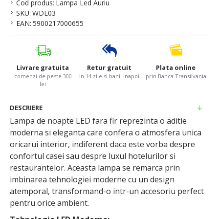
Cod produs:
Lampa Led Auriu
SKU:
WDL03
EAN:
5900217000655
Livrare gratuita
Retur gratuit
Plata online
comenzi de peste 300
in 14 zile si banii inapoi
prin Banca Transilvania
lei
DESCRIERE
Lampa de noapte LED fara fir reprezinta o aditie
moderna si eleganta care confera o atmosfera unica
oricarui interior, indiferent daca este vorba despre
confortul casei sau despre luxul hotelurilor si
restaurantelor. Aceasta lampa se remarca prin
imbinarea tehnologiei moderne cu un design
atemporal, transformand-o intr-un accesoriu perfect
pentru orice ambient.