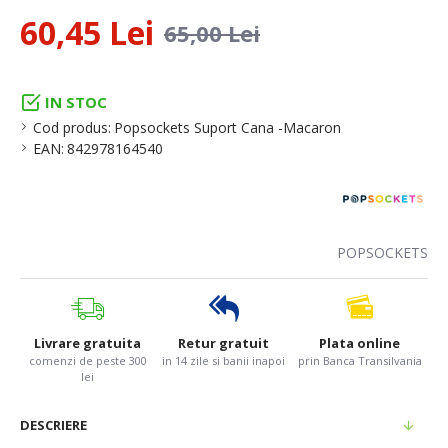
60,45 Lei
65,00 Lei
IN STOC
Cod produs:
Popsockets Suport Cana -Macaron
EAN:
842978164540
POPSOCKETS
Livrare gratuita
Retur gratuit
Plata online
comenzi de peste 300
in 14 zile si banii inapoi
prin Banca Transilvania
lei
DESCRIERE