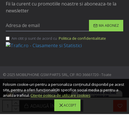
Fii la curent cu promotiile noastre si aboneaza-te la
newsletter
MA ABONEZ
Am citit şi sunt de acord cu
Politica de confidentialitate
© 2025 MOBILPHONE GSM PARTS SRL, CIF: RO 36661720 - Toate
drepturile rezervate - by DevPro.ro
Folosim cookie-uri pentru a personaliza conținutul disponibil pe acest
site, pentru a oferi funcționalităti specifice social media și pentru a
analiza traficul.
Citește politica de utilizare cookies
ADAUGĂ ÎN COŞ
ACCEPT