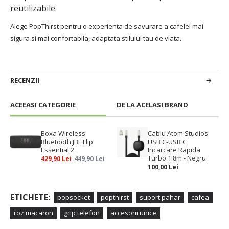
reutilizabile.
Alege PopThirst pentru o experienta de savurare a cafelei mai
sigura si mai confortabila, adaptata stilului tau de viata.
RECENZII
ACEEASI CATEGORIE
DE LA ACELASI BRAND
Boxa Wireless
Cablu Atom Studios
Bluetooth JBL Flip
USB C-USB C
Essential 2
Incarcare Rapida
Turbo 1.8m - Negru
429,90 Lei
449,90 Lei
100,00 Lei
ETICHETE:
popsocket
popthirst
suport pahar
cafea
roz macaron
grip telefon
accesorii unice