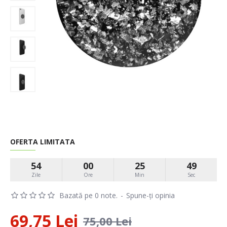
OFERTA LIMITATA
54
00
25
48
Zile
Ore
Min
Sec
Bazată pe 0 note.
-
Spune-ţi opinia
69,75 Lei
75,00 Lei