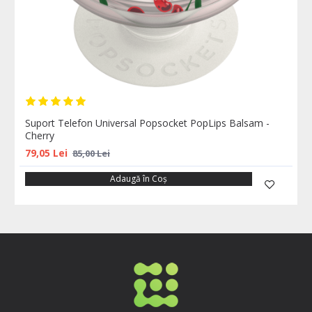
Suport Telefon Universal Popsocket PopLips Balsam -
Cherry
79,05 Lei
85,00 Lei
Adaugă în Coş