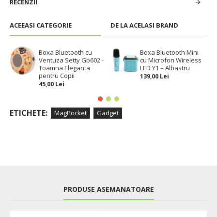
RECENZII
ACEEASI CATEGORIE
DE LA ACELASI BRAND
Boxa Bluetooth cu
Boxa Bluetooth Mini
Ventuza Setty Gb602 -
cu Microfon Wireless
Toamna Eleganta
LED Y1 – Albastru
pentru Copii
139,00 Lei
45,00 Lei
ETICHETE:
MagPocket
Gadget
PRODUSE ASEMANATOARE