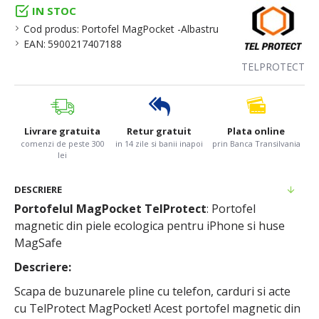
IN STOC
Cod produs:
Portofel MagPocket -Albastru
EAN:
5900217407188
TELPROTECT
Livrare gratuita
Retur gratuit
Plata online
comenzi de peste 300
in 14 zile si banii inapoi
prin Banca Transilvania
lei
DESCRIERE
Portofelul MagPocket TelProtect
: Portofel
magnetic din piele ecologica pentru iPhone si huse
MagSafe
Descriere:
Scapa de buzunarele pline cu telefon, carduri si acte
cu TelProtect MagPocket! Acest portofel magnetic din