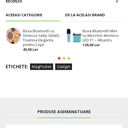
RECENZII
ACEEASI CATEGORIE
DE LA ACELASI BRAND
Boxa Bluetooth cu
Boxa Bluetooth Mini
Ventuza Setty Gb602 -
cu Microfon Wireless
Toamna Eleganta
LED Y1 – Albastru
pentru Copii
139,00 Lei
45,00 Lei
ETICHETE:
MagPocket
Gadget
PRODUSE ASEMANATOARE