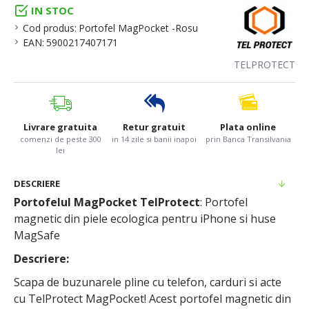
IN STOC
Cod produs:
Portofel MagPocket -Rosu
EAN:
5900217407171
TELPROTECT
Livrare gratuita
Retur gratuit
Plata online
comenzi de peste 300
in 14 zile si banii inapoi
prin Banca Transilvania
lei
DESCRIERE
Portofelul MagPocket TelProtect
: Portofel
magnetic din piele ecologica pentru iPhone si huse
MagSafe
Descriere:
Scapa de buzunarele pline cu telefon, carduri si acte
cu TelProtect MagPocket! Acest portofel magnetic din