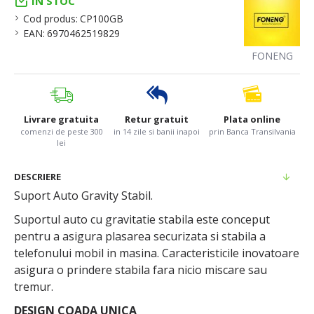
IN STOC
Cod produs:
CP100GB
EAN:
6970462519829
FONENG
Livrare gratuita
Retur gratuit
Plata online
comenzi de peste 300
in 14 zile si banii inapoi
prin Banca Transilvania
lei
DESCRIERE
Suport Auto Gravity Stabil.
Suportul auto cu gravitatie stabila este conceput
pentru a asigura plasarea securizata si stabila a
telefonului mobil in masina. Caracteristicile inovatoare
asigura o prindere stabila fara nicio miscare sau
tremur.
DESIGN COADA UNICA