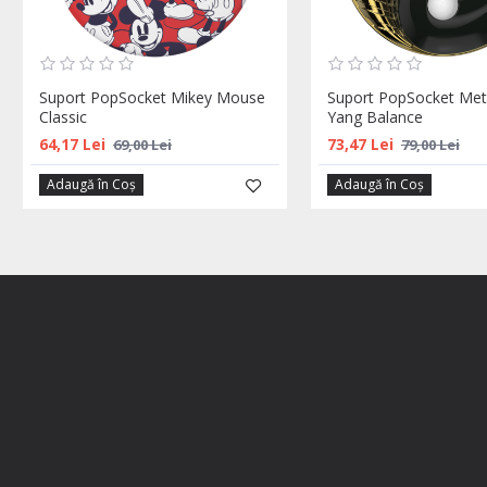
Suport PopSocket Mikey Mouse
Suport PopSocket Meta
Classic
Yang Balance
64,17 Lei
73,47 Lei
69,00 Lei
79,00 Lei
Adaugă în Coş
Adaugă în Coş