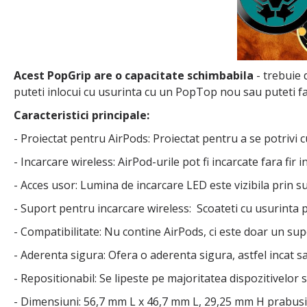
Acest PopGrip are o capacitate schimbabila
- trebuie 
puteti inlocui cu usurinta cu un PopTop nou sau puteti f
Caracteristici principale:
- Proiectat pentru AirPods: Proiectat pentru a se potrivi 
- Incarcare wireless: AirPod-urile pot fi incarcate fara fir 
- Acces usor: Lumina de incarcare LED este vizibila prin su
- Suport pentru incarcare wireless: Scoateti cu usurinta p
- Compatibilitate: Nu contine AirPods, ci este doar un su
- Aderenta sigura: Ofera o aderenta sigura, astfel incat sa 
- Repositionabil: Se lipeste pe majoritatea dispozitivelor 
- Dimensiuni: 56,7 mm L x 46,7 mm L, 29,25 mm H prabusit