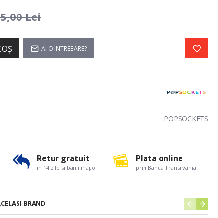
5,00 Lei
COŞ
AI O INTREBARE?
POPSOCKETS
Retur gratuit
Plata online
in 14 zile si banii inapoi
prin Banca Transilvania
ACELASI BRAND