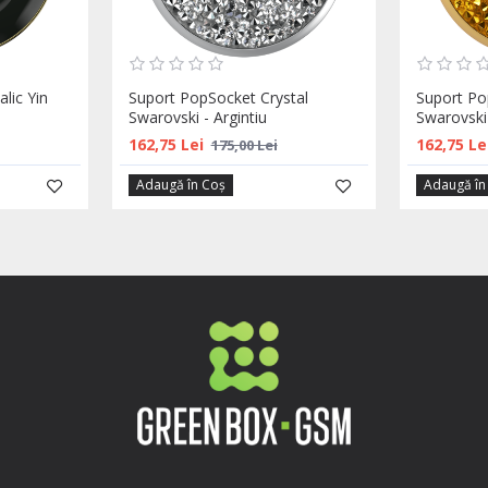
lic Yin
Suport PopSocket Crystal
Suport Po
Swarovski - Argintiu
Swarovski
162,75 Lei
162,75 Le
175,00 Lei
Adaugă în Coş
Adaugă în