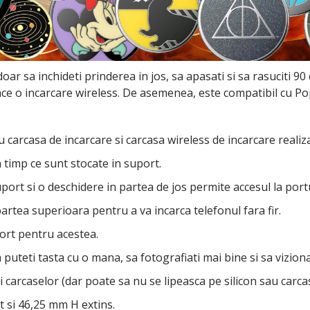
doar sa inchideti prinderea in jos, sa apasati si sa rasuciti 
ace o incarcare wireless. De asemenea, este compatibil cu 
cu carcasa de incarcare si carcasa wireless de incarcare reali
in timp ce sunt stocate in suport.
port si o deschidere in partea de jos permite accesul la port
artea superioara pentru a va incarca telefonul fara fir.
port pentru acestea.
puteti tasta cu o mana, sa fotografiati mai bine si sa viziona
si carcaselor (dar poate sa nu se lipeasca pe silicon sau carc
 si 46,25 mm H extins.