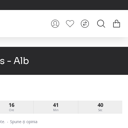
 - Alb
16
41
40
Ore
Min
Sec
te.
-
Spune-ţi opinia