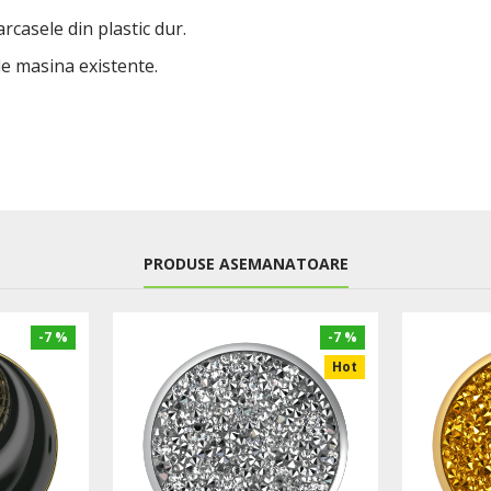
arcasele din plastic dur.
de masina existente.
PRODUSE ASEMANATOARE
-7 %
-7 %
Hot