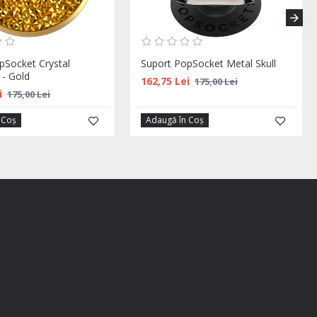
pSocket Crystal
Suport PopSocket Metal Skull
 - Gold
162,75 Lei
175,00 Lei
i
175,00 Lei
 Coş
Adaugă în Coş