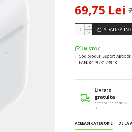
69,75 Lei
7
ADAUGĂ ÎN 
IN STOC
Cod produs:
Suport Airpods
EAN:
842978173948
Livrare
gratuita
comenzi de peste 300
lei
ACEEASI CATEGORIE
DE LA 