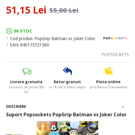
51,15 Lei
55,00 Lei
IN STOC
Cod produs:
PopGrip Batman vs Joker Color
EAN:
840173721360
POPSOCKETS
Livrare gratuita
Retur gratuit
Plata online
comenzi de peste 300
in 14 zile si banii inapoi
prin Banca Transilvania
lei
DESCRIERE
Suport Popsockets PopGrip Batman vs Joker Color