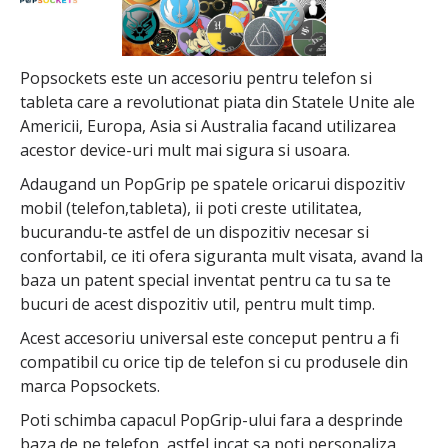
Popsockets este un accesoriu pentru telefon si
tableta care a revolutionat piata din Statele Unite ale
Americii, Europa, Asia si Australia facand utilizarea
acestor device-uri mult mai sigura si usoara.
Adaugand un PopGrip pe spatele oricarui dispozitiv
mobil (telefon,tableta), ii poti creste utilitatea,
bucurandu-te astfel de un dispozitiv necesar si
confortabil, ce iti ofera siguranta mult visata, avand la
baza un patent special inventat pentru ca tu sa te
bucuri de acest dispozitiv util, pentru mult timp.
Acest accesoriu universal este conceput pentru a fi
compatibil cu orice tip de telefon si cu produsele din
marca Popsockets.
Poti schimba capacul PopGrip-ului fara a desprinde
baza de pe telefon, astfel incat sa poti personaliza