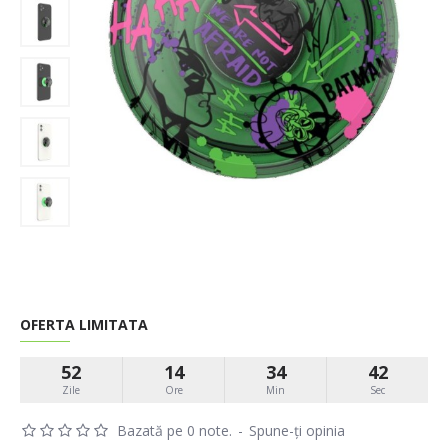
OFERTA LIMITATA
52
14
34
41
Zile
Ore
Min
Sec
Bazată pe 0 note.
-
Spune-ţi opinia