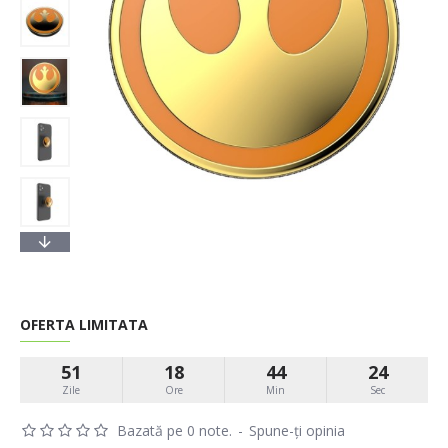
OFERTA LIMITATA
51
18
44
23
Zile
Ore
Min
Sec
Bazată pe 0 note.
-
Spune-ţi opinia