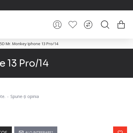
a 5D Mr. Monkey Iphone 13 Pro/14
e 13 Pro/14
te.
-
Spune-ţi opinia
COŞ
AI O INTREBARE?