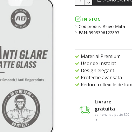
IN STOC
Cod produs:
Blueo Mata
EAN:
5903396122897
Material Premium
Usor de Instalat
Design elegant
Protectie avansata
Reduce reflexiile de lu
Livrare
gratuita
comenzi de peste 300
lei