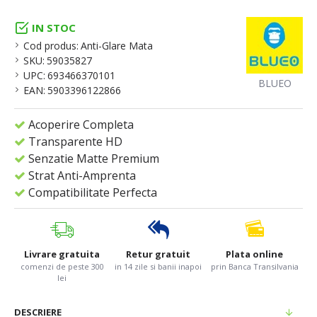
IN STOC
Cod produs:
Anti-Glare Mata
SKU:
59035827
UPC:
693466370101
BLUEO
EAN:
5903396122866
Acoperire Completa
Transparente HD
Senzatie Matte Premium
Strat Anti-Amprenta
Compatibilitate Perfecta
Livrare gratuita
Retur gratuit
Plata online
comenzi de peste 300
in 14 zile si banii inapoi
prin Banca Transilvania
lei
DESCRIERE