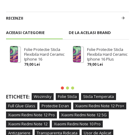
RECENZII
ACEEASI CATEGORIE
DE LA ACELASI BRAND
Folie Protectie Sticla
Folie Protectie Sticla
Flexibila Hard Ceramic
Flexibila Hard Ceramic
Iphone 16
Iphone 16 Plus
79,00 Lei
79,00 Lei
ETICHETE:
Wozinsky
Folie Sticla
Sticla Temperata
Full Glue Glass
Protectie Ecran
Xiaomi Redmi Note 12 Pro+
Xiaomi Redmi Note 12 Pro
Xiaomi Redmi Note 12 5G
Xiaomi Redmi Note 12
Xiaomi Redmi Note 10 Pro
Antizgariere
Transparenta Ridicata
Usor de Aplicat