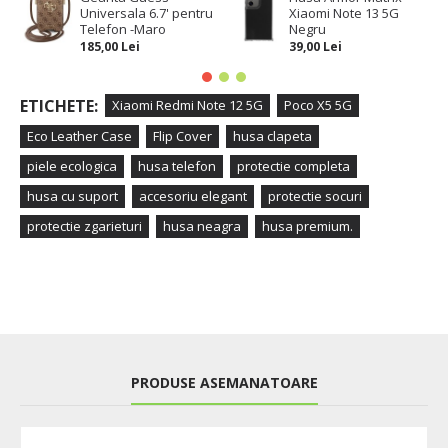
Universala 6.7' pentru
Xiaomi Note 13 5G
Telefon -Maro
Negru
185,00 Lei
39,00 Lei
ETICHETE:
Xiaomi Redmi Note 12 5G
Poco X5 5G
Eco Leather Case
Flip Cover
husa clapeta
piele ecologica
husa telefon
protectie completa
husa cu suport
accesoriu elegant
protectie socuri
protectie zgarieturi
husa neagra
husa premium.
PRODUSE ASEMANATOARE