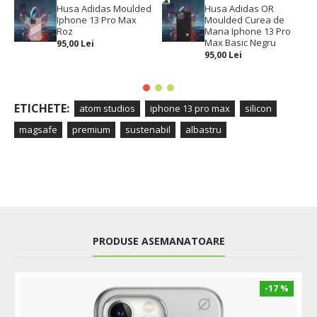
Husa Adidas Moulded
Husa Adidas OR
Iphone 13 Pro Max
Moulded Curea de
Roz
Mana Iphone 13 Pro
Max Basic Negru
95,00 Lei
95,00 Lei
ETICHETE:
atom studios
iphone 13 pro max
silicon
magsafe
premium
sustenabil
albastru
PRODUSE ASEMANATOARE
-17 %