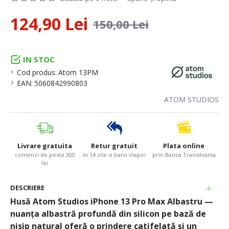
124,90 Lei
150,00 Lei
IN STOC
Cod produs:
Atom 13PM
EAN:
5060842990803
ATOM STUDIOS
Livrare gratuita
Retur gratuit
Plata online
comenzi de peste 300
in 14 zile si banii inapoi
prin Banca Transilvania
lei
DESCRIERE
Husă Atom Studios iPhone 13 Pro Max Albastru —
nuanța albastră profundă din silicon pe bază de
nisip natural oferă o prindere catifelată și un