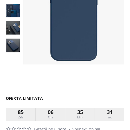
OFERTA LIMITATA
85
06
35
31
Zile
Ore
Min
Sec
Bazată pe 0 note.
-
Spune-ţi opinia