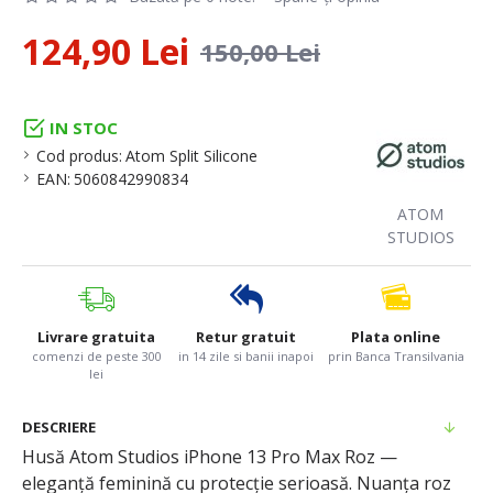
124,90 Lei
150,00 Lei
IN STOC
Cod produs:
Atom Split Silicone
EAN:
5060842990834
ATOM
STUDIOS
Livrare gratuita
Retur gratuit
Plata online
comenzi de peste 300
in 14 zile si banii inapoi
prin Banca Transilvania
lei
DESCRIERE
Husă Atom Studios iPhone 13 Pro Max Roz —
eleganță feminină cu protecție serioasă. Nuanța roz