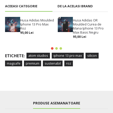
ACEEASI CATEGORIE
DE LA ACELASI BRAND
Husa Adidas Moulded
Husa Adidas OR
Iphone 13 Pro Max
Moulded Curea de
Roz
Mana Iphone 13 Pro
Max Basic Negru
95,00 Lei
95,00 Lei
ETICHETE:
atom studios
iphone 13 pro max
silicon
magsafe
premium
sustenabil
roz
PRODUSE ASEMANATOARE