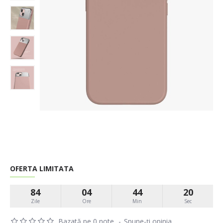
OFERTA LIMITATA
84
04
44
19
Zile
Ore
Min
Sec
Bazată pe 0 note.
-
Spune-ţi opinia