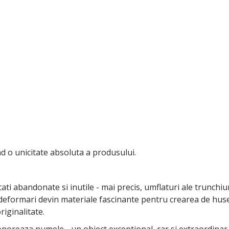
d o unicitate absoluta a produsului.
cati abandonate si inutile - mai precis, umflaturi ale trunch
 deformari devin materiale fascinante pentru crearea de huse 
riginalitate.
onoreaza numele - un obiect exceptional, rar si extraordinar