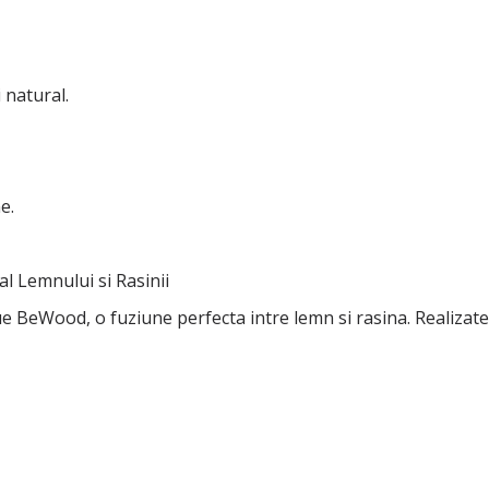
 natural.
e.
l Lemnului si Rasinii
e BeWood, o fuziune perfecta intre lemn si rasina. Realizat