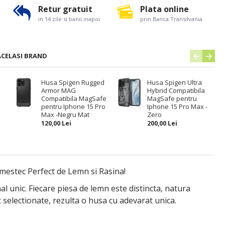
Retur gratuit
Plata online
in 14 zile si banii inapoi
prin Banca Transilvania
ACELASI BRAND
Husa Spigen Rugged
Husa Spigen Ultra
Armor MAG
Hybrid Compatibila
Compatibila MagSafe
MagSafe pentru
pentru Iphone 15 Pro
Iphone 15 Pro Max -
Max -Negru Mat
Zero
120,00 Lei
200,00 Lei
mestec Perfect de Lemn si Rasina!
 unic. Fiecare piesa de lemn este distincta, natura
 selectionate, rezulta o husa cu adevarat unica.