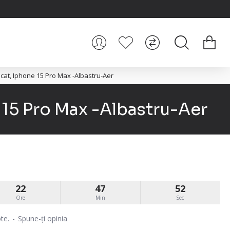
at, Iphone 15 Pro Max -Albastru-Aer
 15 Pro Max -Albastru-Aer
22
47
51
Ore
Min
Sec
te.
-
Spune-ţi opinia