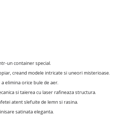
ntr-un container special.
opiar, creand modele intricate si uneori misterioase.
 a elimina orice bule de aer.
ecanica si taierea cu laser rafineaza structura.
afetei atent slefuite de lemn si rasina.
finisare satinata eleganta.