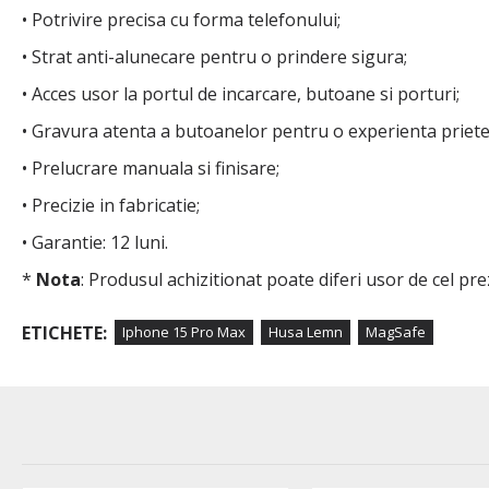
• Potrivire precisa cu forma telefonului;
• Strat anti-alunecare pentru o prindere sigura;
• Acces usor la portul de incarcare, butoane si porturi;
• Gravura atenta a butoanelor pentru o experienta priet
• Prelucrare manuala si finisare;
• Precizie in fabricatie;
• Garantie: 12 luni.
*
Nota
: Produsul achizitionat poate diferi usor de cel pr
ETICHETE:
Iphone 15 Pro Max
Husa Lemn
MagSafe