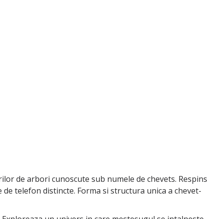
iurilor de arbori cunoscute sub numele de chevets. Respins
de telefon distincte. Forma si structura unica a chevet-
. Exploreaza un univers in care mestesugul se intalneste