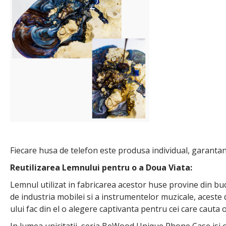
Fiecare husa de telefon este produsa individual, garantan
Reutilizarea Lemnului pentru o a Doua Viata:
Lemnul utilizat in fabricarea acestor huse provine din bu
de industria mobilei si a instrumentelor muzicale, aceste
ului fac din el o alegere captivanta pentru cei care cauta o
In lumea unicitatii, seria BeWood Unique Phone Case isi 