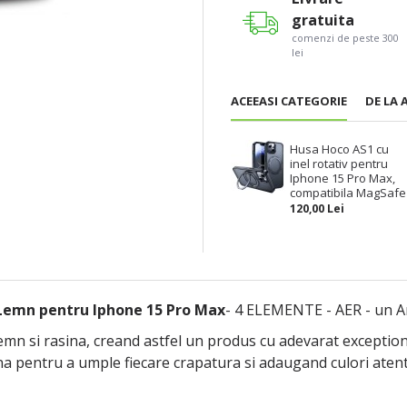
gratuita
comenzi de peste 300
lei
ACEEASI CATEGORIE
DE LA 
Husa Hoco AS1 cu
inel rotativ pentru
Iphone 15 Pro Max,
compatibila MagSafe
120,00 Lei
Lemn pentru Iphone 15 Pro Max
- 4 ELEMENTE - AER - un A
n si rasina, creand astfel un produs cu adevarat exceptional
ina pentru a umple fiecare crapatura si adaugand culori atent