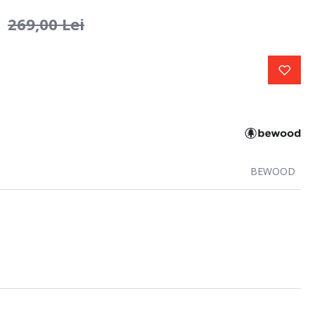
i
269,00 Lei
BEWOOD