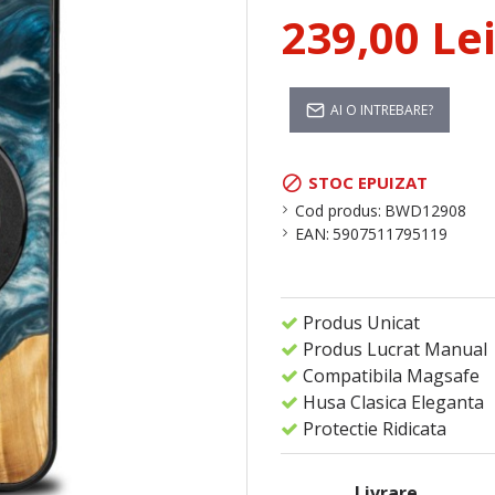
239,00 Le
AI O INTREBARE?
STOC EPUIZAT
Cod produs:
BWD12908
EAN:
5907511795119
Produs Unicat
Produs Lucrat Manual
Compatibila Magsafe
Husa Clasica Eleganta
Protectie Ridicata
Livrare