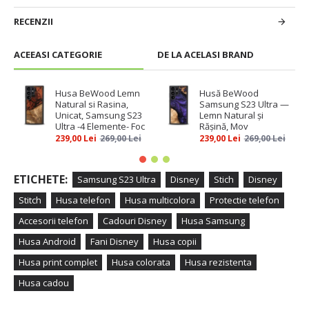
RECENZII
ACEEASI CATEGORIE
DE LA ACELASI BRAND
Husa BeWood Lemn
Husă BeWood
Natural si Rasina,
Samsung S23 Ultra —
Unicat, Samsung S23
Lemn Natural și
Ultra -4 Elemente- Foc
Rășină, Mov
239,00 Lei
269,00 Lei
239,00 Lei
269,00 Lei
ETICHETE:
Samsung S23 Ultra
Disney
Stich
Disney
Stitch
Husa telefon
Husa multicolora
Protectie telefon
Accesorii telefon
Cadouri Disney
Husa Samsung
Husa Android
Fani Disney
Husa copii
Husa print complet
Husa colorata
Husa rezistenta
Husa cadou