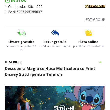
IN STOC
Cod produs:
Stich 006
EAN:
5905795455637
ERT GROUP
Livrare gratuita
Retur gratuit
Plata online
comenzi de peste 300
in 14 zile si banii inapoi
prin Banca Transilvania
lei
DESCRIERE
Descopera Magia cu Husa Multicolora cu Print
Disney Stitch pentru Telefon