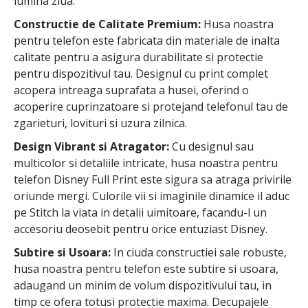
lumina ziua.
Constructie de Calitate Premium:
Husa noastra
pentru telefon este fabricata din materiale de inalta
calitate pentru a asigura durabilitate si protectie
pentru dispozitivul tau. Designul cu print complet
acopera intreaga suprafata a husei, oferind o
acoperire cuprinzatoare si protejand telefonul tau de
zgarieturi, lovituri si uzura zilnica.
Design Vibrant si Atragator:
Cu designul sau
multicolor si detaliile intricate, husa noastra pentru
telefon Disney Full Print este sigura sa atraga privirile
oriunde mergi. Culorile vii si imaginile dinamice il aduc
pe Stitch la viata in detalii uimitoare, facandu-l un
accesoriu deosebit pentru orice entuziast Disney.
Subtire si Usoara:
In ciuda constructiei sale robuste,
husa noastra pentru telefon este subtire si usoara,
adaugand un minim de volum dispozitivului tau, in
timp ce ofera totusi protectie maxima. Decupajele