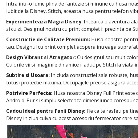
Intra intr-o lume plina de fantezie si minune cu husa noa
iubit de la Disney, Stitch, aceasta husa pentru telefon vi
Experimenteaza Magia Disney:
Incearca o aventura alat
zi cu zi. Designul nostru cu print complet il prezinta pe Sti
Constructie de Calitate Premium:
Husa noastra pentru t
tau. Designul cu print complet acopera intreaga suprafata 
Design Vibrant si Atragator:
Cu designul sau multicolor 
Culorile vii si imaginile dinamice il aduc pe Stitch la viat
Subtire si Usoara:
In ciuda constructiei sale robuste, hu
totusi protectie maxima. Decupajele precise asigura acces u
Potrivire Perfecta:
Husa noastra Disney Full Print este di
Android. Pur si simplu selecteaza dimensiunea corespunza
Cadou Ideal pentru Fanii Disney:
Fie ca te rasfeti pe ti
Disney in ziua cuiva cu acest accesoriu fermecator care sa