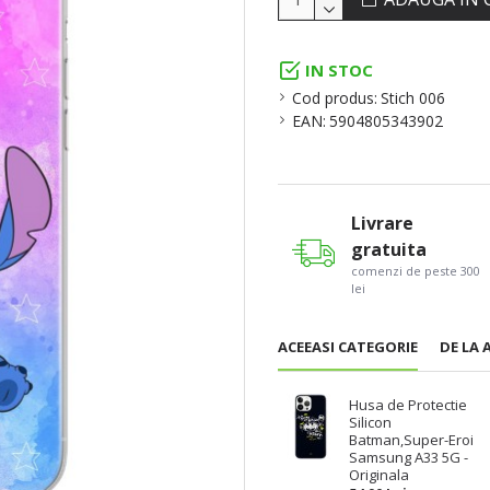
IN STOC
Cod produs:
Stich 006
EAN:
5904805343902
Livrare
gratuita
comenzi de peste 300
lei
ACEEASI CATEGORIE
DE LA 
Husa de Protectie
Silicon
Batman,Super-Eroi
Samsung A33 5G -
Originala