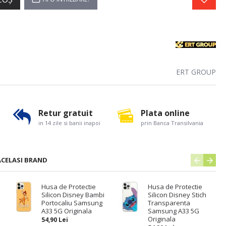
ERT GROUP
Retur gratuit
Plata online
in 14 zile si banii inapoi
prin Banca Transilvania
ACELASI BRAND
Husa de Protectie
Husa de Protectie
Silicon Disney Bambi
Silicon Disney Stich
Portocaliu Samsung
Transparenta
A33 5G Originala
Samsung A33 5G
Originala
54,90 Lei