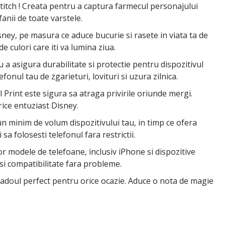
titch ! Creata pentru a captura farmecul personajului
anii de toate varstele.
isney, pe masura ce aduce bucurie si rasete in viata ta de
e culori care iti va lumina ziua.
 a asigura durabilitate si protectie pentru dispozitivul
nul tau de zgarieturi, lovituri si uzura zilnica.
l Print este sigura sa atraga privirile oriunde mergi.
orice entuziast Disney.
n minim de volum dispozitivului tau, in timp ce ofera
a folosesti telefonul fara restrictii.
or modele de telefoane, inclusiv iPhone si dispozitive
si compatibilitate fara probleme.
e cadoul perfect pentru orice ocazie. Aduce o nota de magie