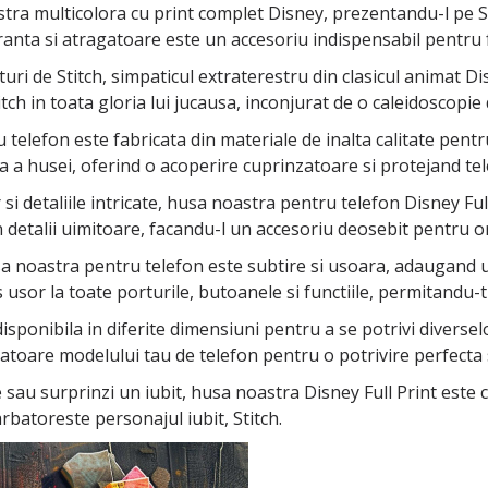
stra multicolora cu print complet Disney, prezentandu-l pe S
branta si atragatoare este un accesoriu indispensabil pentru f
uri de Stitch, simpaticul extraterestru din clasicul animat D
tch in toata gloria lui jucausa, inconjurat de o caleidoscopie d
elefon este fabricata din materiale de inalta calitate pentru
a husei, oferind o acoperire cuprinzatoare si protejand telefo
si detaliile intricate, husa noastra pentru telefon Disney Ful
a in detalii uimitoare, facandu-l un accesoriu deosebit pentru 
sa noastra pentru telefon este subtire si usoara, adaugand u
sor la toate porturile, butoanele si functiile, permitandu-ti s
sponibila in diferite dimensiuni pentru a se potrivi diversel
toare modelului tau de telefon pentru o potrivire perfecta 
ne sau surprinzi un iubit, husa noastra Disney Full Print est
rbatoreste personajul iubit, Stitch.