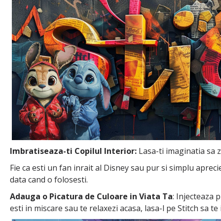
Imbratiseaza-ti Copilul Interior:
Lasa-ti imaginatia sa z
Fie ca esti un fan inrait al Disney sau pur si simplu aprec
data cand o folosesti.
Adauga o Picatura de Culoare in Viata Ta
: Injecteaza 
esti in miscare sau te relaxezi acasa, lasa-l pe Stitch sa te 