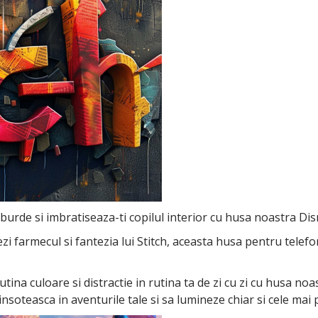
burde si imbratiseaza-ti copilul interior cu husa noastra Disn
iezi farmecul si fantezia lui Stitch, aceasta husa pentru telef
putina culoare si distractie in rutina ta de zi cu zi cu husa no
insoteasca in aventurile tale si sa lumineze chiar si cele mai pl