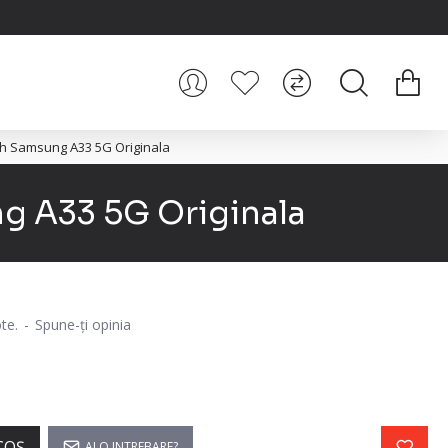
ich Samsung A33 5G Originala
ng A33 5G Originala
te.
-
Spune-ţi opinia
COŞ
AI O INTREBARE?