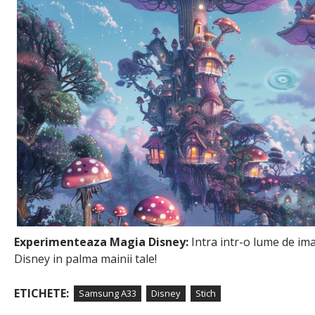
Experimenteaza Magia Disney:
Intra intr-o lume de im
Disney in palma mainii tale!
ETICHETE:
Samsung A33
Disney
Stich