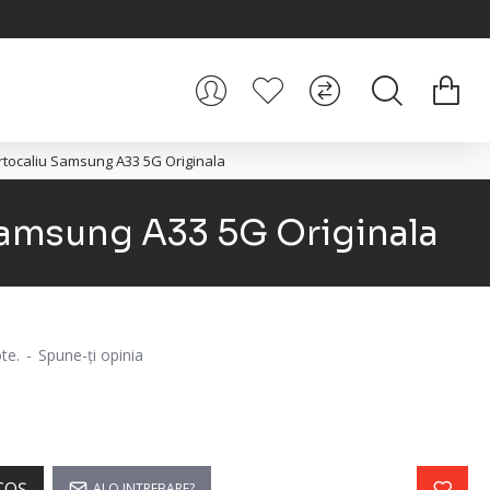
rtocaliu Samsung A33 5G Originala
Samsung A33 5G Originala
te.
-
Spune-ţi opinia
COŞ
AI O INTREBARE?