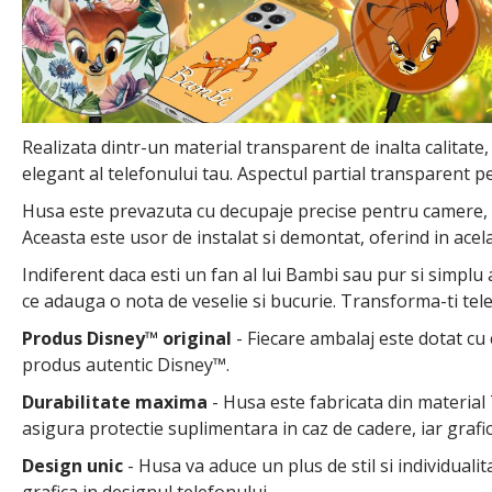
Realizata dintr-un material transparent de inalta calitate,
elegant al telefonului tau. Aspectul partial transparent pe
Husa este prevazuta cu decupaje precise pentru camere, but
Aceasta este usor de instalat si demontat, oferind in acel
Indiferent daca esti un fan al lui Bambi sau pur si simplu
ce adauga o nota de veselie si bucurie. Transforma-ti tel
Produs Disney™ original
- Fiecare ambalaj este dotat cu 
produs autentic Disney™.
Durabilitate maxima
- Husa este fabricata din material T
asigura protectie suplimentara in caz de cadere, iar grafi
Design unic
- Husa va aduce un plus de stil si individuali