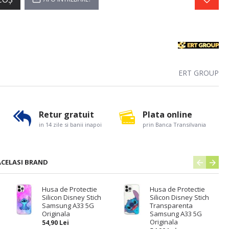
ERT GROUP
Retur gratuit
Plata online
in 14 zile si banii inapoi
prin Banca Transilvania
ACELASI BRAND
Husa de Protectie
Husa de Protectie
Silicon Disney Stich
Silicon Disney Stich
Samsung A33 5G
Transparenta
Originala
Samsung A33 5G
Originala
54,90 Lei