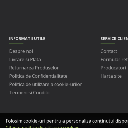
INFORMATII UTILE
SERVICII CLIE
Despre noi
Contact
Livrare si Plata
Formular ret
Returnarea Produselor
Producatori
Politica de Confidentialitate
Harta site
Politica de utilizare a cookie-urilor
Termeni si Conditii
Folosim cookie-uri pentru a personaliza conținutul disponibi
© 2025 MOBILPHONE GSM PARTS SRL, CIF: RO 36661720 - Toate dreptur
Citește politica de utilizare cookies