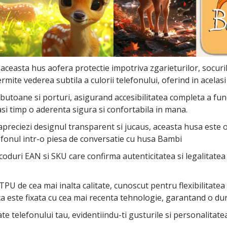
 aceasta hus aofera protectie impotriva zgarieturilor, socuril
rmite vederea subtila a culorii telefonului, oferind in acelasi
oane si porturi, asigurand accesibilitatea completa a functii
asi timp o aderenta sigura si confortabila in mana.
 apreciezi designul transparent si jucaus, aceasta husa este 
efonul intr-o piesa de conversatie cu husa Bambi
coduri EAN si SKU care confirma autenticitatea si legalitatea
PU de cea mai inalta calitate, cunoscut pentru flexibilitatea si
ca este fixata cu cea mai recenta tehnologie, garantand o dura
tate telefonului tau, evidentiindu-ti gusturile si personalita