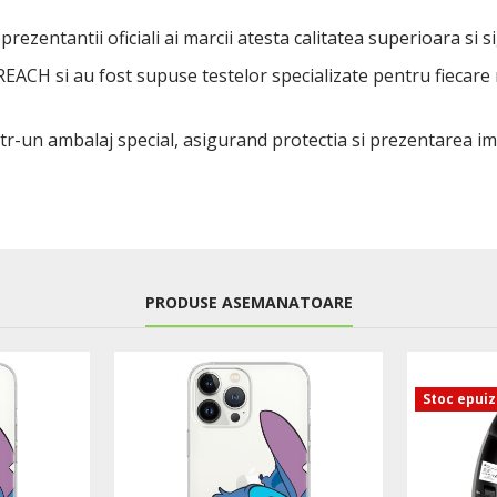
rezentantii oficiali ai marcii atesta calitatea superioara si s
 REACH si au fost supuse testelor specializate pentru fiecare
ntr-un ambalaj special, asigurand protectia si prezentarea i
PRODUSE ASEMANATOARE
Stoc epui