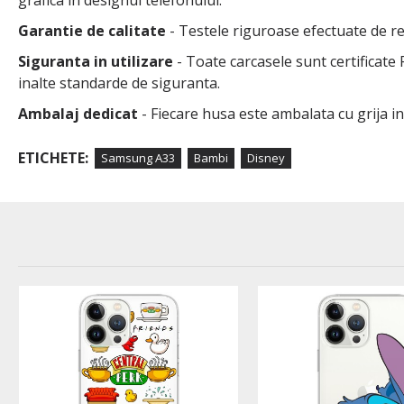
grafica in designul telefonului.
Garantie de calitate
- Testele riguroase efectuate de rep
Siguranta in utilizare
- Toate carcasele sunt certificate
inalte standarde de siguranta.
Ambalaj dedicat
- Fiecare husa este ambalata cu grija i
ETICHETE:
Samsung A33
Bambi
Disney