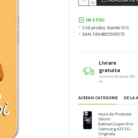
IN STOC
Cod produs:
Bambi 013
EAN:
5904805509575
Livrare
gratuita
comenzi de peste 300
lei
ACEEASI CATEGORIE
DE LA 
Husa de Protectie
Silicon
Batman,Super-Eroi
Samsung A33 5G -
Originala