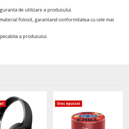
iguranta de utilizare a produsului.
 material folosit, garantand conformitatea cu cele mai
mpecabila a produsului.
zat
Stoc epuizat