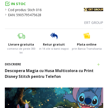
IN STOC
Cod produs:
Stich 016
EAN:
5905795475628
ERT GROUP
Livrare gratuita
Retur gratuit
Plata online
comenzi de peste 300
in 14 zile si banii inapoi
prin Banca Transilvania
lei
DESCRIERE
Descopera Magia cu Husa Multicolora cu Print
Disney Stitch pentru Telefon