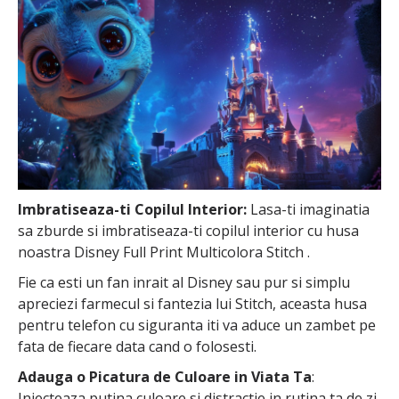
Imbratiseaza-ti Copilul Interior:
Lasa-ti imaginatia
sa zburde si imbratiseaza-ti copilul interior cu husa
noastra Disney Full Print Multicolora Stitch .
Fie ca esti un fan inrait al Disney sau pur si simplu
apreciezi farmecul si fantezia lui Stitch, aceasta husa
pentru telefon cu siguranta iti va aduce un zambet pe
fata de fiecare data cand o folosesti.
Adauga o Picatura de Culoare in Viata Ta
:
Injecteaza putina culoare si distractie in rutina ta de zi