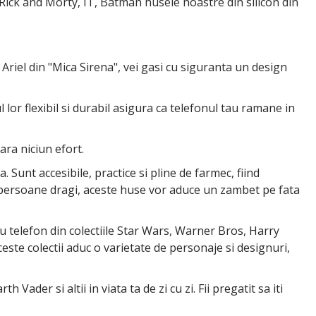
ick and Morty, IT, Batman husele noastre din silicon din
 Ariel din "Mica Sirena", vei gasi cu siguranta un design
 lor flexibil si durabil asigura ca telefonul tau ramane in
ara niciun efort.
Sunt accesibile, practice si pline de farmec, fiind
ei persoane dragi, aceste huse vor aduce un zambet pe fata
u telefon din colectiile Star Wars, Warner Bros, Harry
ste colectii aduc o varietate de personaje si designuri,
ader si altii in viata ta de zi cu zi. Fii pregatit sa iti