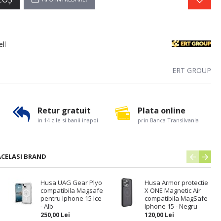
ll
ERT GROUP
Retur gratuit
Plata online
in 14 zile si banii inapoi
prin Banca Transilvania
ACELASI BRAND
Husa UAG Gear Plyo
Husa Armor protectie
compatibila Magsafe
X ONE Magnetic Air
pentru Iphone 15 Ice
compatibila MagSafe
- Alb
Iphone 15 - Negru
250,00 Lei
120,00 Lei