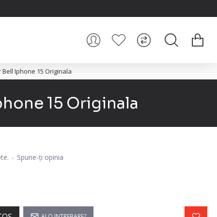
 Bell Iphone 15 Originala
phone 15 Originala
te.
-
Spune-ţi opinia
COŞ
AI O INTREBARE?