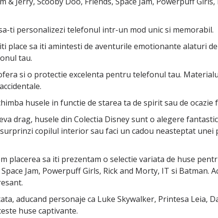
& Jerry, Scooby Doo, Friends, Space Jam, Powerpuff Girls, R
sa-ti personalizezi telefonul intr-un mod unic si memorabil.
iti place sa iti amintesti de aventurile emotionante alaturi de
fonul tau.
ofera si o protectie excelenta pentru telefonul tau. Materialul
accidentale.
chimba husele in functie de starea ta de spirit sau de ocazie f
a drag, husele din Colectia Disney sunt o alegere fantastica. 
ti surprinzi copilul interior sau faci un cadou neasteptat un
m placerea sa iti prezentam o selectie variata de huse pentr
pace Jam, Powerpuff Girls, Rick and Morty, IT si Batman. Ace
resant.
ata, aducand personaje ca Luke Skywalker, Printesa Leia, Darth V
ceste huse captivante.