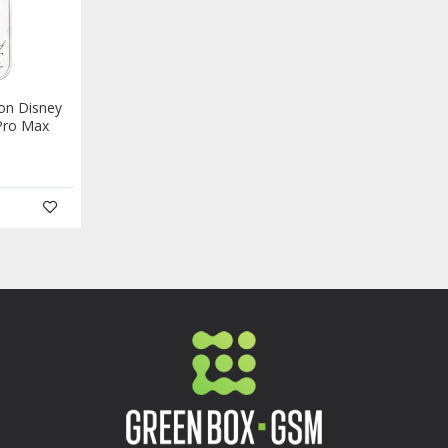
con Disney
 Pro Max