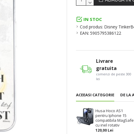
IN STOC
Cod produs:
Disney TinkerBe
EAN:
5905795386122
Livrare
gratuita
comenzi de peste 300
lei
ACEEASI CATEGORIE
DE LA 
Husa Hoco AS1
pentru Iphone 15
compatibila MagSafe
cu inel rotativ
120,00 Lei