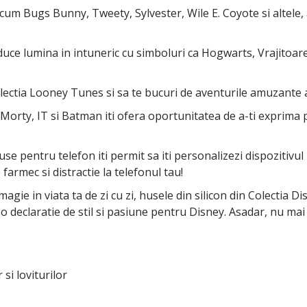
um Bugs Bunny, Tweety, Sylvester, Wile E. Coyote si altele, 
duce lumina in intuneric cu simboluri ca Hogwarts, Vrajitoarel
olectia Looney Tunes si sa te bucuri de aventurile amuzante a
 Morty, IT si Batman iti ofera oportunitatea de a-ti exprima p
huse pentru telefon iti permit sa iti personalizezi dispozitivu
farmec si distractie la telefonul tau!
agie in viata ta de zi cu zi, husele din silicon din Colectia 
-o declaratie de stil si pasiune pentru Disney. Asadar, nu ma
 si loviturilor