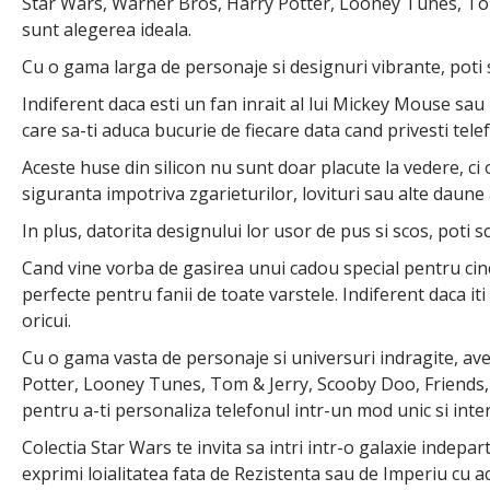
Star Wars, Warner Bros, Harry Potter, Looney Tunes, Tom 
sunt alegerea ideala.
Cu o gama larga de personaje si designuri vibrante, poti 
Indiferent daca esti un fan inrait al lui Mickey Mouse sau 
care sa-ti aduca bucurie de fiecare data cand privesti tele
Aceste huse din silicon nu sunt doar placute la vedere, ci 
siguranta impotriva zgarieturilor, lovituri sau alte daune 
In plus, datorita designului lor usor de pus si scos, poti s
Cand vine vorba de gasirea unui cadou special pentru cinev
perfecte pentru fanii de toate varstele. Indiferent daca i
oricui.
Cu o gama vasta de personaje si universuri indragite, ave
Potter, Looney Tunes, Tom & Jerry, Scooby Doo, Friends, S
pentru a-ti personaliza telefonul intr-un mod unic si inte
Colectia Star Wars te invita sa intri intr-o galaxie indepart
exprimi loialitatea fata de Rezistenta sau de Imperiu cu a