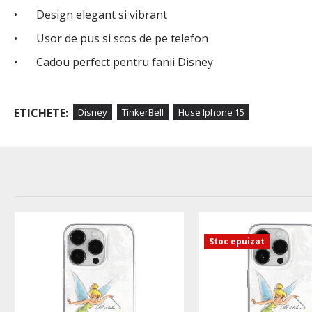
•
Design elegant si vibrant
•
Usor de pus si scos de pe telefon
•
Cadou perfect pentru fanii Disney
ETICHETE:
Disney
TinkerBell
Huse Iphone 15
Stoc epuizat